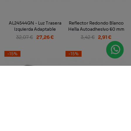
AL24544GN - Luz Trasera
Reflector Redondo Blanco
Izquierda Adaptable
Hella Autoadhesivo 60 mm
170x75x62 mm
32,07 €
27,26 €
3,42 €
2,91 €
-15%
-15%