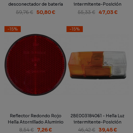
desconectador de batería
intermitente-Posición
12/24 V
Izquierda
59,76 €
50,80 €
55,33 €
47,03 €
-15%
-15%
Reflector Redondo Rojo
2BE003184061 - Hella Luz
Hella Atornillado Aluminio
intermitente-Posición
85 mm
Derecha
8,54 €
7,26 €
46,42 €
39,45 €