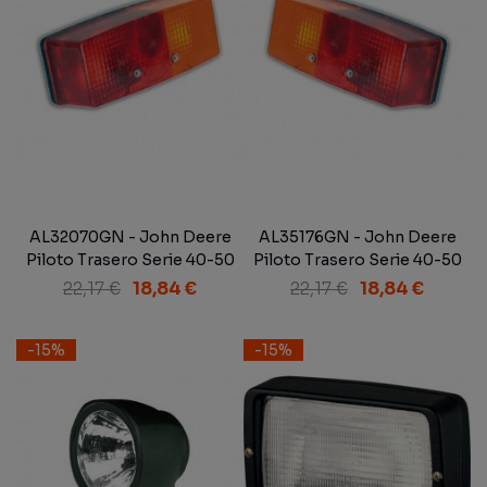
AL32070GN - John Deere
AL35176GN - John Deere
Piloto Trasero Serie 40-50
Piloto Trasero Serie 40-50
Derecho Adaptable
Izquierdo Adaptable
22,17 €
18,84 €
22,17 €
18,84 €
-15%
-15%