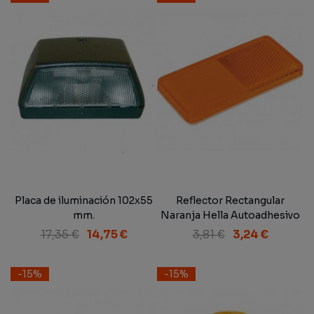
Placa de iluminación 102x55
Reflector Rectangular
mm.
Naranja Hella Autoadhesivo
94x44 mm
17,35 €
14,75 €
3,81 €
3,24 €
-15%
-15%