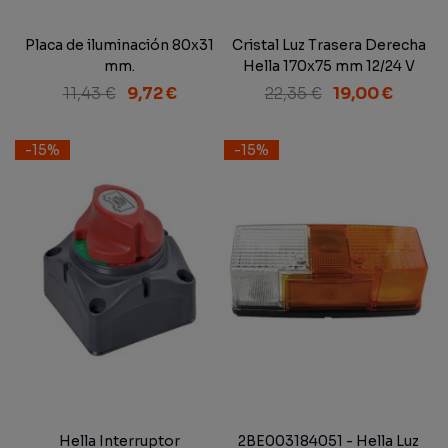
Placa de iluminación 80x31
Cristal Luz Trasera Derecha
mm.
Hella 170x75 mm 12/24 V
11,43 €
9,72 €
22,35 €
19,00 €
-15%
-15%
Hella Interruptor
2BE003184051 - Hella Luz