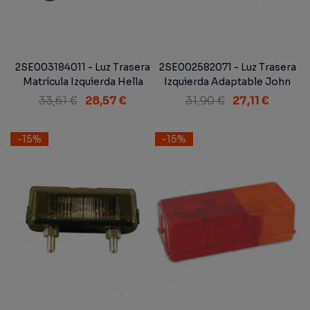
2SE003184011 - Luz Trasera
2SE002582071 - Luz Trasera
Matrícula Izquierda Hella
Izquierda Adaptable John
158x64x51 mm.
Deere
33,61 €
28,57 €
31,90 €
27,11 €
-15%
-15%