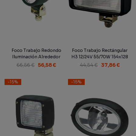
Foco Trabajo Redondo
Foco Trabajo Rectángular
Iluminación Alrededor
H3 12/24V 55/70W 154x128
12/24V 55/70W 83x111 mm.
mm.
66,56 €
56,58 €
44,54 €
37,86 €
-15%
-15%