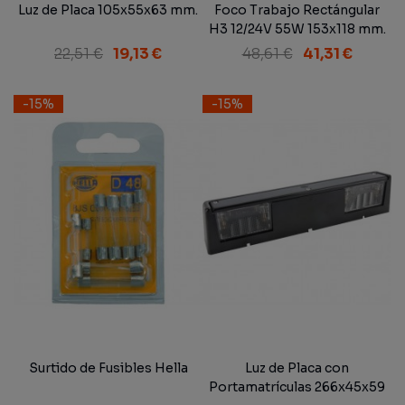
Luz de Placa 105x55x63 mm.
Foco Trabajo Rectángular
H3 12/24V 55W 153x118 mm.
22,51 €
19,13 €
48,61 €
41,31 €
-15%
-15%
Surtido de Fusibles Hella
Luz de Placa con
Portamatrículas 266x45x59