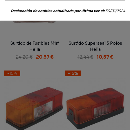
Declaración de cookies actualizada por última vez el:
30/01/2024
Surtido de Fusibles Mini
Surtido Superseal 3 Polos
Hella
Hella
24,20 €
20,57 €
12,44 €
10,57 €
-15%
-15%