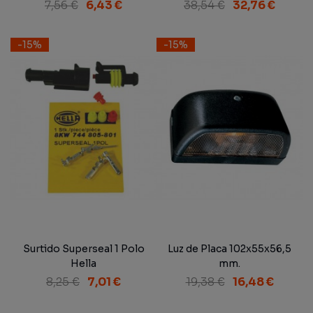
mm.
7,56 €
6,43 €
38,54 €
32,76 €
-15%
-15%
Surtido Superseal 1 Polo
Luz de Placa 102x55x56,5
Hella
mm.
8,25 €
7,01 €
19,38 €
16,48 €