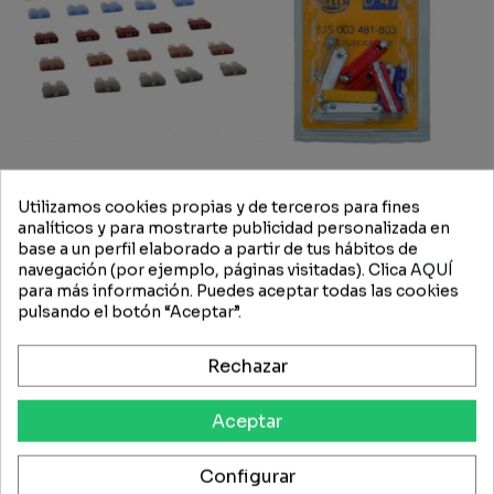
Utilizamos cookies propias y de terceros para fines
Juego de fusibles ATO
Surtido de Fusibles Hella
analíticos y para mostrarte publicidad personalizada en
base a un perfil elaborado a partir de tus hábitos de
navegación (por ejemplo, páginas visitadas). Clica
AQUÍ
14,45 €
12,28 €
4,22 €
3,59 €
para más información. Puedes aceptar todas las cookies
pulsando el botón “Aceptar”.
-15%
-15%
Rechazar
Aceptar
Configurar