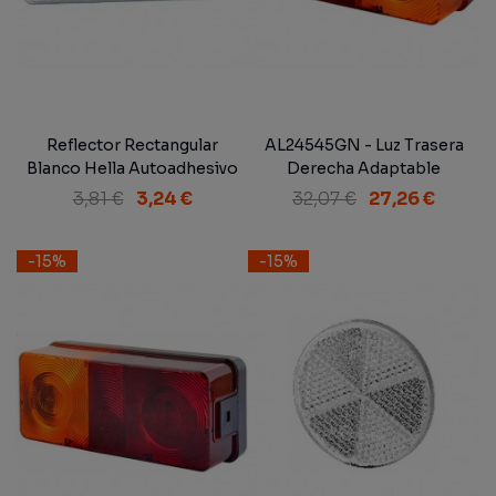
Reflector Rectangular
AL24545GN - Luz Trasera
Blanco Hella Autoadhesivo
Derecha Adaptable
94x44 mm
170x75x62 mm
3,81 €
3,24 €
32,07 €
27,26 €
-15%
-15%