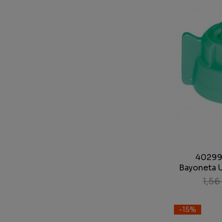
40299
Bayoneta U
1,56
-15%