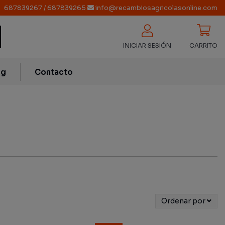
687839267
/
687839265
info@recambiosagricolasonline.com
INICIAR SESIÓN
CARRITO
og
Contacto
Ordenar por