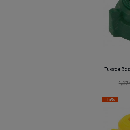
Tuerca Boq
1,27
-15%