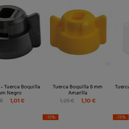
 Tuerca Boquilla
Tuerca Boquilla 8 mm
Tuerc
mm Negro
Amarilla
 €
1,01 €
1,29 €
1,10 €
-15%
-15%