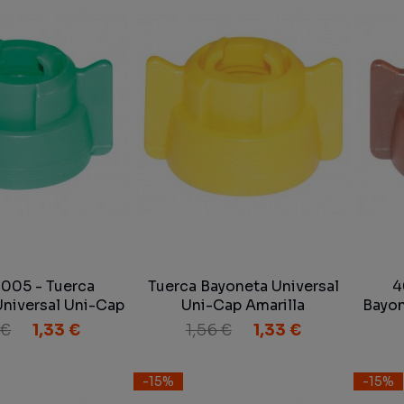
005 - Tuerca
Tuerca Bayoneta Universal
4
niversal Uni-Cap
Uni-Cap Amarilla
Bayon
Verde
 €
1,33 €
1,56 €
1,33 €
-15%
-15%