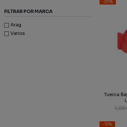
-20%
FILTRAR POR MARCA
Arag
Varios
Tuerca Ba
1,09
-15%