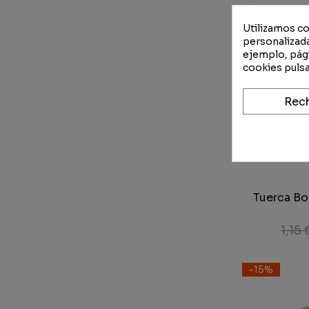
Utilizamos co
personalizada
ejemplo, pági
cookies pulsa
Rec
Tuerca Bo
1,15 
-15%