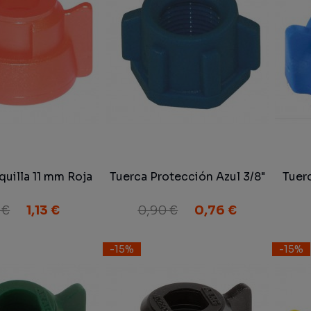
quilla 11 mm Roja
Tuerca Protección Azul 3/8"
Tuer
 €
1,13 €
0,90 €
0,76 €
-15%
-15%