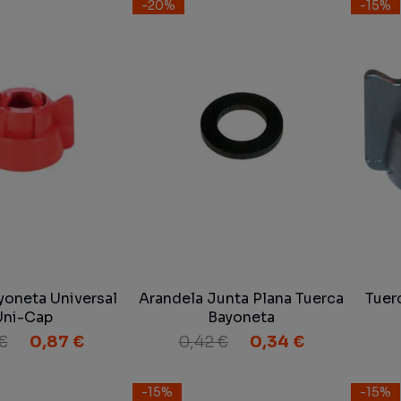
-20%
-15%
yoneta Universal
Arandela Junta Plana Tuerca
Tuer
Uni-Cap
Bayoneta
 €
0,87 €
0,42 €
0,34 €
-15%
-15%