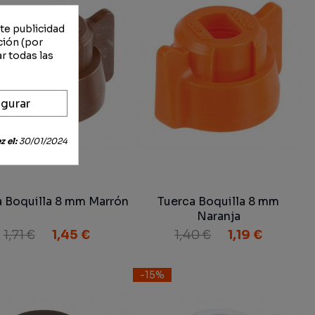
rte publicidad
ción (por
r todas las
gurar
 el:
30/01/2024
a Boquilla 8 mm Marrón
Tuerca Boquilla 8 mm
Naranja
1,71 €
1,45 €
1,40 €
1,19 €
-15%