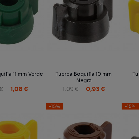
uilla 11 mm Verde
Tuerca Boquilla 10 mm
Tu
Negra
 €
1,08 €
1,09 €
0,93 €
-15%
-15%