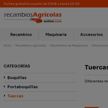
Portes gratuitos a partir de 200€ y hasta 25 KG.
Recambios
Maquinaria
Accesorios
Inicio
Recambios agrícolas
Recambios de Maquinaria
Pulverizaci
CATEGORÍAS
Tuerca
Boquillas
Diferentes mo
Portaboquillas
Tuercas