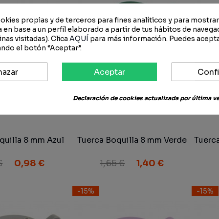
okies propias y de terceros para fines analíticos y para mostra
 en base a un perfil elaborado a partir de tus hábitos de navega
nas visitadas). Clica
AQUÍ
para más información. Puedes acepta
ndo el botón “Aceptar”.
hazar
Aceptar
Confi
Declaración de cookies actualizada por última vez
quilla 8 mm Azul
Tuerca Boquilla 8 mm Verde
Tuerc
€
0,98 €
1,65 €
1,40 €
-15%
-15%