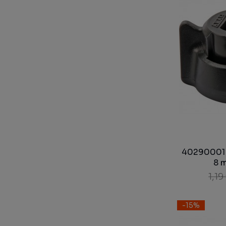
40290001 -
8 
1,19
-15%