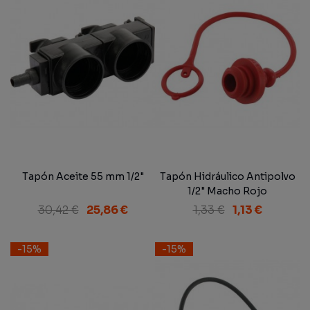
Tapón Aceite 55 mm 1/2"
Tapón Hidráulico Antipolvo
1/2" Macho Rojo
30,42 €
25,86 €
1,33 €
1,13 €
-15%
-15%