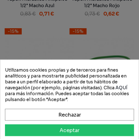
1/2" Macho Azul
1/2" Macho Rojo
0,83 €
0,71 €
0,73 €
0,62 €
-15%
-15%
Utilizamos cookies propias y de terceros para fines
analíticos y para mostrarte publicidad personalizada en
base a un perfil elaborado a partir de tus hábitos de
navegación (por ejemplo, páginas visitadas). Clica
AQUÍ
para más información. Puedes aceptar todas las cookies
pulsando el botón “Aceptar”.
Rechazar
Tapón Hidráulico Antipolvo
Tapón Hidráulico Antipolvo
1/2" Macho Naranja
1/2" Macho Verde
Aceptar
2,18 €
1,85 €
1,34 €
1,14 €