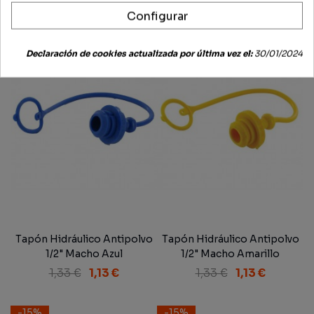
Configurar
-15%
-15%
Declaración de cookies actualizada por última vez el:
30/01/2024
Tapón Hidráulico Antipolvo
Tapón Hidráulico Antipolvo
1/2" Macho Azul
1/2" Macho Amarillo
1,33 €
1,13 €
1,33 €
1,13 €
-15%
-15%