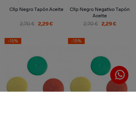
Clip Negro Tapón Aceite
Clip Negro Negativo Tapón
Aceite
2,70 €
2,29 €
2,70 €
2,29 €
-15%
-15%
Clip Negro Positivo Tapón
Clip Rojo Tapón Aceite