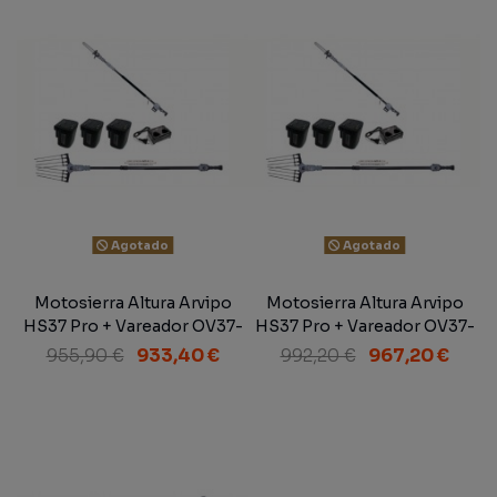
Agotado
Agotado
Motosierra Altura Arvipo
Motosierra Altura Arvipo
HS37 Pro + Vareador OV37-
HS37 Pro + Vareador OV37-
M + 3 Baterías + Cargador
L + 3 Baterías + Cargador
955,90 €
933,40 €
992,20 €
967,20 €