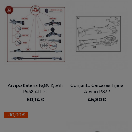
Arvipo Batería 16,8V 2,5Ah
Conjunto Carcasas Tijera
Ps32/Af100
Arvipo PS32
Cordless/Mt32/Hs32/Mt32
60,14 €
45,80 €
Pro/Tm32
-10,00 €