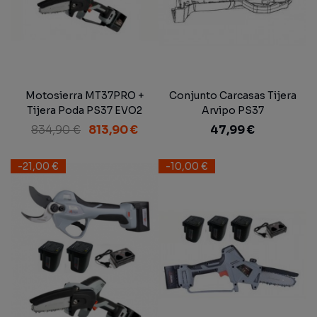
Motosierra MT37PRO +
Conjunto Carcasas Tijera
Tijera Poda PS37 EVO2
Arvipo PS37
Arvipo + 3 Baterías 5Ah +
834,90 €
813,90 €
47,99 €
Cargador
-21,00 €
-10,00 €