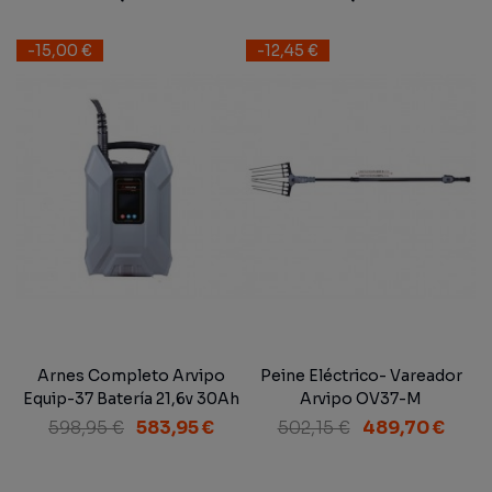
-15,00 €
-12,45 €
Arnes Completo Arvipo
Peine Eléctrico- Vareador
Equip-37 Batería 21,6v 30Ah
Arvipo OV37-M
+ Cargador + Cable
598,95 €
583,95 €
502,15 €
489,70 €
Genérico