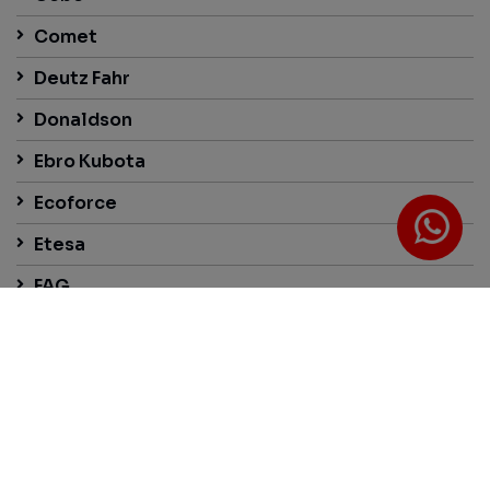
Comet
Deutz Fahr
Donaldson
Ebro Kubota
Ecoforce
Etesa
FAG
Faster
Fella
Fendt
Fiskars