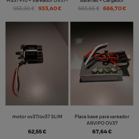
HS37 Pro + Vareador OV37-
Baterías + Cargador
M SLIM + 3 Baterías +
955,90 €
933,40 €
683,65 €
666,70 €
Cargador
motor ov37/ov37 SLIM
Placa base para vareador
ARVIPO OV37
62,55 €
67,64 €