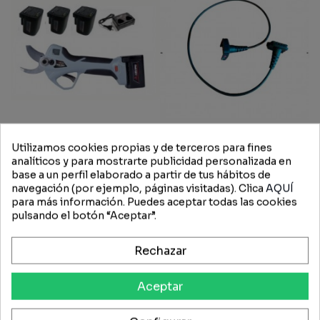
Utilizamos cookies propias y de terceros para fines
analíticos y para mostrarte publicidad personalizada en
Tijera Eléctrica Profesional
Arvipo Cable Tijera PS32 -
base a un perfil elaborado a partir de tus hábitos de
Poda Con Batería Arvipo
PS37
navegación (por ejemplo, páginas visitadas). Clica
AQUÍ
PS32 EVO2 + 3 Baterías
para más información. Puedes aceptar todas las cookies
393,25 €
383,25 €
52,27 €
pulsando el botón “Aceptar”.
-8,00 €
-15,00 €
Rechazar
Aceptar