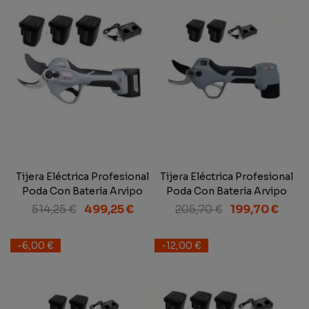
Tijera Eléctrica Profesional
Tijera Eléctrica Profesional
Poda Con Batería Arvipo
Poda Con Batería Arvipo
PS37 Evo + 3 Baterías
PS27 + 2 Baterías
514,25 €
499,25 €
205,70 €
199,70 €
-6,00 €
-12,00 €