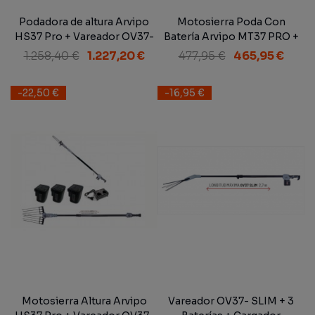
Podadora de altura Arvipo
Motosierra Poda Con
HS37 Pro + Vareador OV37-
Batería Arvipo MT37 PRO +
L + Arnés 30Ah + Cargador
3 Baterías
1.258,40 €
1.227,20 €
477,95 €
465,95 €
-22,50 €
-16,95 €
Motosierra Altura Arvipo
Vareador OV37- SLIM + 3