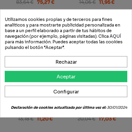
M-1
83,64 €
75,27 €
14,06 €
11,95 €
-15%
-15%
Utilizamos cookies propias y de terceros para fines
analíticos y para mostrarte publicidad personalizada en
base a un perfil elaborado a partir de tus hábitos de
navegación (por ejemplo, páginas visitadas). Clica
AQUÍ
para más información. Puedes aceptar todas las cookies
pulsando el botón “Aceptar”.
Rechazar
Aceptar
Configurar
Pintura Acrílica Kubota
Pintura Alquídica Kubota
Declaración de cookies actualizada por última vez el:
30/01/2024
Naranja +1989 400 ml.
Gris +1989 1 L.
13,18 €
11,20 €
20,04 €
17,03 €