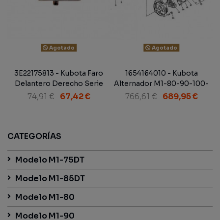
Agotado
Agotado
3E22175813 - Kubota Faro
1654164010 - Kubota
Delantero Derecho Serie
Alternador M1-80-90-100-
M-1
110 Marco Techo - Marco
74,91 €
67,42 €
766,61 €
689,95 €
Techo Revestido Sin...
CATEGORÍAS
Modelo M1-75DT
Modelo M1-85DT
Modelo M1-80
Modelo M1-90