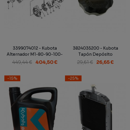
3399074012 - Kubota
3824035200 - Kubota
Alternador M1-80-90-100-
Tapón Depósito
110 Cabina Integral con Aire
Combustible M1-80, M1-
449,44 €
404,50 €
29,61 €
26,65 €
Acondicionado
90, M1-100, M1-110 DT
-15%
-25%