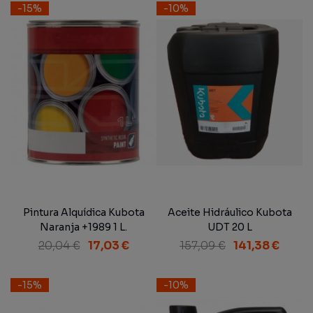
-15%
-10%
Pintura Alquídica Kubota
Aceite Hidráulico Kubota
Naranja +1989 1 L.
UDT 20 L
20,04 €
17,03 €
157,09 €
141,38 €
-15%
-10%