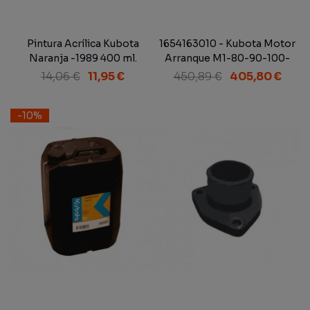
Pintura Acrílica Kubota
1654163010 - Kubota Motor
Naranja -1989 400 ml.
Arranque M1-80-90-100-
110 - M6950DT - M7950DT
14,06 €
11,95 €
450,89 €
405,80 €
-10%