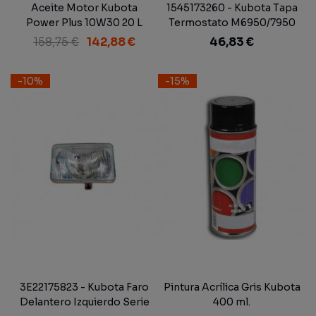
Aceite Motor Kubota
1545173260 - Kubota Tapa
Power Plus 10W30 20 L
Termostato M6950/7950
M1-80, M1-90, M1-100, M1-
158,75 €
142,88 €
46,83 €
110
-10%
-15%
3E22175823 - Kubota Faro
Pintura Acrílica Gris Kubota
Delantero Izquierdo Serie
400 ml.