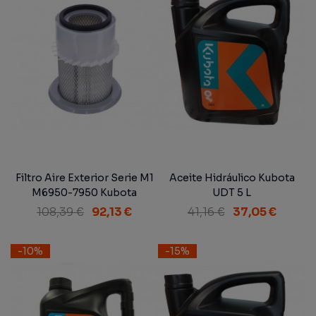
Filtro Aire Exterior Serie M1
Aceite Hidráulico Kubota
M6950-7950 Kubota
UDT 5 L
108,39 €
92,13 €
41,16 €
37,05 €
-10%
-15%