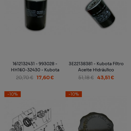
1612132431 - 993028 -
3E22138381 - Kubota Filtro
HH160-32430 - Kubota
Aceite Hidráulico
Filtro Aceite Motor
20,70 €
17,60 €
51,18 €
43,51 €
-10%
-10%