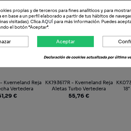
okies propias y de terceros para fines analíticos y para mostra
 en base a un perfil elaborado a partir de tus hábitos de navega
nas visitadas). Clica
AQUÍ
para más información. Puedes acepta
ndo el botón “Aceptar”.
hazar
Aceptar
Confi
Declaración de cookies actualizada por última vez
 Kverneland Reja
KK193617R - Kverneland Reja
KK073
echa Vertedera
Aletas Turbo Vertedera
18"
61,29 €
55,76 €