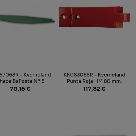
57068R - Kverneland
KK083068R - Kverneland
hapa Ballesta Nº 5
Punta Reja HM 80 mm.
Vertedera
70,16 €
117,82 €