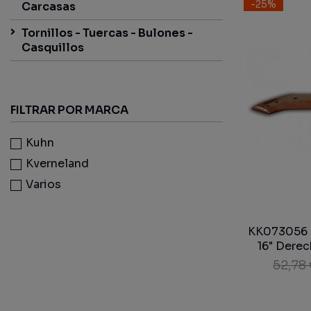
-25%
Carcasas
Tornillos - Tuercas - Bulones -
Casquillos
FILTRAR POR MARCA
Kuhn
Kverneland
Varios
KK073056 -
16" Dere
52,78