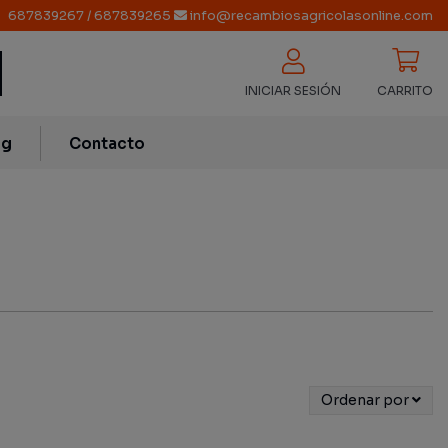
687839267
/
687839265
info@recambiosagricolasonline.com
INICIAR SESIÓN
CARRITO
og
Contacto
Ordenar por