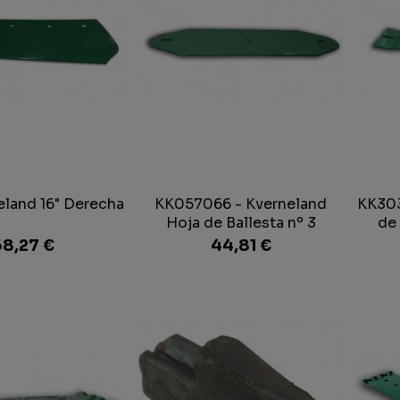
eland 16" Derecha
KK057066 - Kverneland
KK303
Hoja de Ballesta nº 3
de 
Vertedera
8,27 €
44,81 €