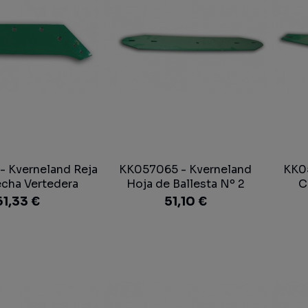
 Kverneland Reja
KK057065 - Kverneland
KK0
echa Vertedera
Hoja de Ballesta Nº 2
C
Vertedera
61,33 €
51,10 €