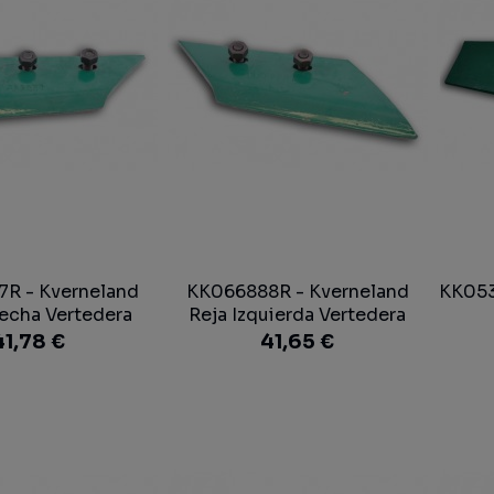
R - Kverneland
KK066888R - Kverneland
KK053
echa Vertedera
Reja Izquierda Vertedera
41,78 €
41,65 €