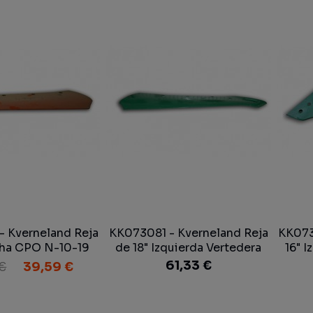
 Kverneland Reja
KK073081 - Kverneland Reja
KK073
cha CPO N-10-19
de 18" Izquierda Vertedera
16" 
Arados
61,33 €
 €
39,59 €