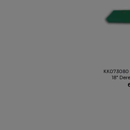
KK073080 -
18" Der