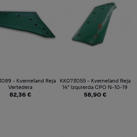
089 - Kverneland Reja
KK073055 - Kverneland Reja
Vertedera
14" Izquierda CPO N-10-19
Vertedera
82,36 €
58,90 €