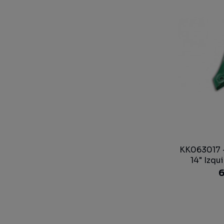
KK063017 -
14" Izqu
6