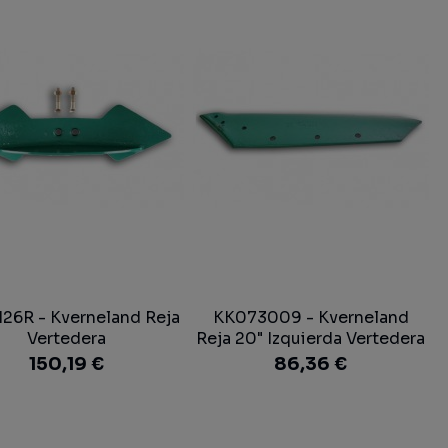
126R - Kverneland Reja
KK073009 - Kverneland
Vertedera
Reja 20" Izquierda Vertedera
150,19 €
86,36 €