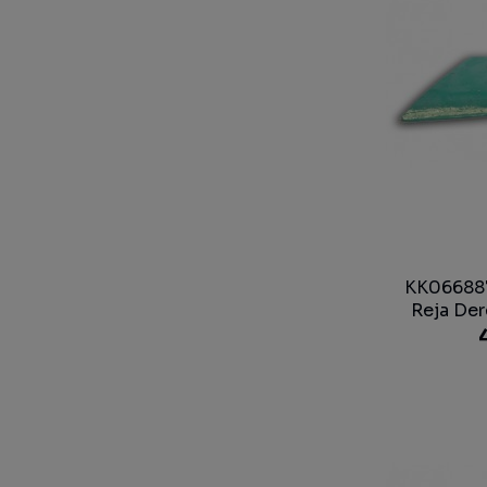
KK066887
Reja Der