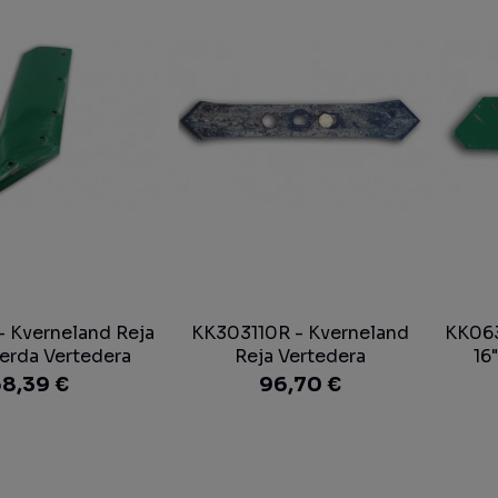
 Kverneland Reja
KK303110R - Kverneland
KK063
ierda Vertedera
Reja Vertedera
16
8,39 €
96,70 €