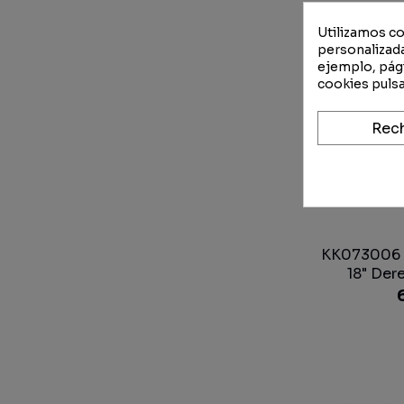
Utilizamos co
personalizada
ejemplo, pági
cookies pulsa
Rec
KK073006 -
18" Der