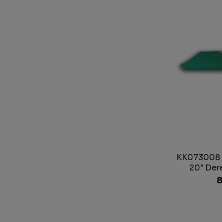
KK073008 -
20" Der
8