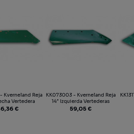
 Kverneland Reja
KK073003 - Kverneland Reja
KK131
echa Vertedera
14" Izquierda Vertederas
6,36 €
59,05 €