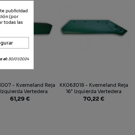
rte publicidad
ción (por
r todas las
gurar
 el:
30/01/2024
007 - Kverneland Reja
KK063018 - Kverneland Reja
 Izquierda Vertedera
16" Izquierda Vertedera
61,29 €
70,22 €