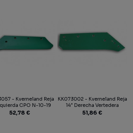
057 - Kverneland Reja
KK073002 - Kverneland Reja
Izquierda CPO N-10-19
14" Derecha Vertedera
Arado
52,78 €
51,86 €