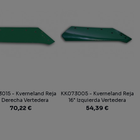
015 - Kverneland Reja
KK073005 - Kverneland Reja
" Derecha Vertedera
16" Izquierda Vertedera
70,22 €
54,39 €