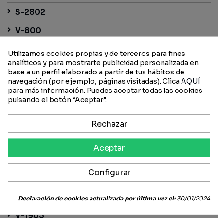
S-2802
V-800
V-1100
Utilizamos cookies propias y de terceros para fines
analíticos y para mostrarte publicidad personalizada en
V-1200
base a un perfil elaborado a partir de tus hábitos de
navegación (por ejemplo, páginas visitadas). Clica
AQUÍ
V-1205
para más información. Puedes aceptar todas las cookies
pulsando el botón “Aceptar”.
V-1305
V-1502
Rechazar
V-1505
Aceptar
V-1505 T
Configurar
V-1702
V-1902
Declaración de cookies actualizada por última vez el:
30/01/2024
V-1903