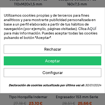
110xM20x1,5 mm
160x7,5 mm
19,08 €
16,22 €
17,85 €
15,17 €
Utilizamos cookies propias y de terceros para fines
analíticos y para mostrarte publicidad personalizada en
-15%
-10%
base a un perfil elaborado a partir de tus hábitos de
navegación (por ejemplo, páginas visitadas). Clica
AQUÍ
para más información. Puedes aceptar todas las cookies
pulsando el botón “Aceptar”.
Rechazar
Aceptar
Configurar
Declaración de cookies actualizada por última vez el:
30/01/2024
Cable Palanca Individual
Tenías Bulón Roscado con
Tipo Horquilla Indemar
Engrasador 153 mm Serie
1.500 mm.
300
27,18 €
23,10 €
28,51 €
25,66 €