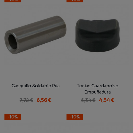
Casquillo Soldable Púa
Tenías Guardapolvo
Empuñadura
7,72 €
6,56 €
5,34 €
4,54 €
-10%
-10%