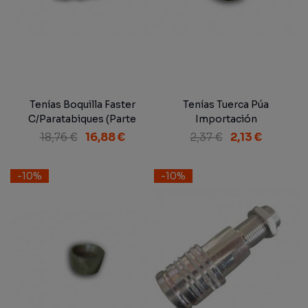
Tenías Boquilla Faster
Tenías Tuerca Púa
C/Paratabiques (Parte
Importación
Macho)
18,76 €
16,88 €
2,37 €
2,13 €
-10%
-10%