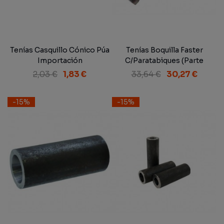
Tenías Casquillo Cónico Púa
Tenías Boquilla Faster
Importación
C/Paratabiques (Parte
Hembra)
2,03 €
1,83 €
33,64 €
30,27 €
-15%
-15%