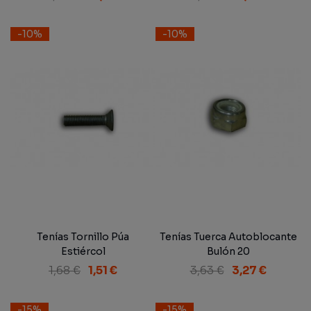
-10%
-10%
Tenías Tornillo Púa
Tenías Tuerca Autoblocante
Estiércol
Bulón 20
1,68 €
1,51 €
3,63 €
3,27 €
-15%
-15%