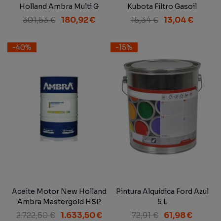
Holland Ambra Multi G
Kubota Filtro Gasoil
Transmission Oil SAE 10W-
301,53 €
180,92 €
15,34 €
13,04 €
30 NH-410 B 20 L
-40%
-15%
Aceite Motor New Holland
Pintura Alquídica Ford Azul
Ambra Mastergold HSP
5 L
Multigrade Engine Oil SAE
2.722,50 €
1.633,50 €
72,91 €
61,98 €