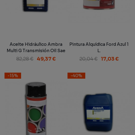
Aceite Hidráulico Ambra
Pintura Alquídica Ford Azul 1
Multi G Transmisión Oil Sae
L.
10W/30 - NH 410 B 5 L
82,28 €
49,37 €
20,04 €
17,03 €
-15%
-40%