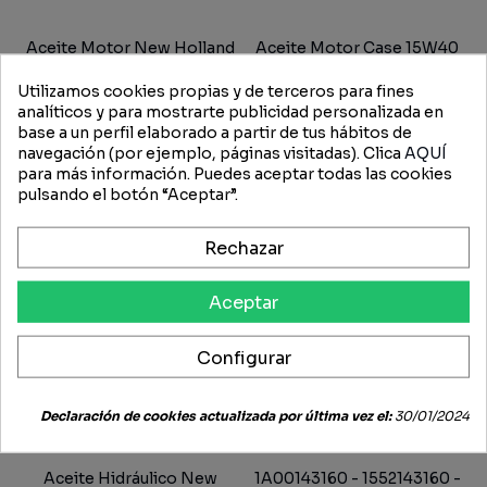
Aceite Motor New Holland
Aceite Motor Case 15W40
Ambra Mastergold HSP
IH 5 L
Utilizamos cookies propias y de terceros para fines
Multigrade Engine Oil SAE
78,34 €
47,01 €
71,87 €
43,12 €
analíticos y para mostrarte publicidad personalizada en
15W-40 NH 330 H...
base a un perfil elaborado a partir de tus hábitos de
navegación (por ejemplo, páginas visitadas). Clica
AQUÍ
-40%
-15%
para más información. Puedes aceptar todas las cookies
pulsando el botón “Aceptar”.
Rechazar
Aceptar
Configurar
Declaración de cookies actualizada por última vez el:
30/01/2024
Aceite Hidráulico New
1A00143160 - 1552143160 -