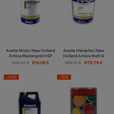
Aceite Motor New Holland
Aceite Hidráulico New
Ambra Mastergold HSP
Holland Ambra Multi G
Multigrade Engine Oil SAE
Transmission Oil SAE 10W-
865,47 €
519,28 €
966,31 €
579,78 €
15W-40 NH 330 H...
30 NH-410 B 60 L
-40%
-15%