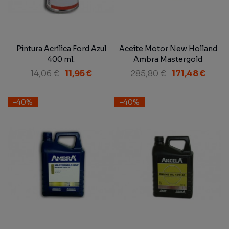
Pintura Acrílica Ford Azul
Aceite Motor New Holland
400 ml.
Ambra Mastergold
Multigrade Engine Oil SAE
14,06 €
11,95 €
285,80 €
171,48 €
15W-40 NH 330 H 20 L
-40%
-40%