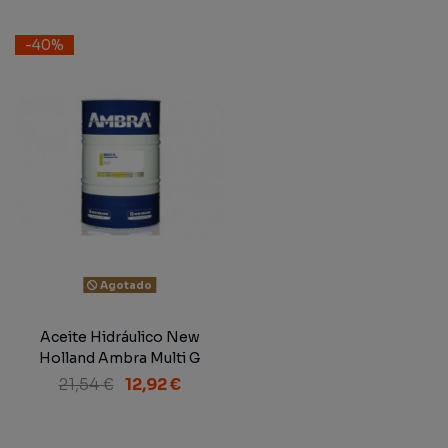
15W-40 NH 330 H...
-40%
Agotado
Aceite Hidráulico New
Holland Ambra Multi G
Transmission Oil SAE 10W-
21,54 €
12,92 €
30 NH-410 B 200 L