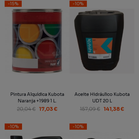
-15%
-10%
Pintura Alquídica Kubota
Aceite Hidráulico Kubota
Naranja +1989 1 L.
UDT 20 L
20,04 €
17,03 €
157,09 €
141,38 €
-10%
-10%