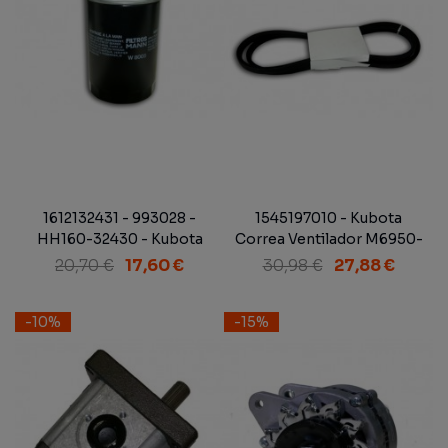
1612132431 - 993028 -
1545197010 - Kubota
HH160-32430 - Kubota
Correa Ventilador M6950-
Filtro Aceite Motor
M7950DT
20,70 €
17,60 €
30,98 €
27,88 €
-10%
-15%