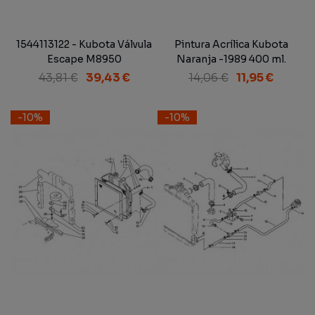
1544113122 - Kubota Válvula
Pintura Acrílica Kubota
Escape M8950
Naranja -1989 400 ml.
43,81 €
39,43 €
14,06 €
11,95 €
-10%
-10%