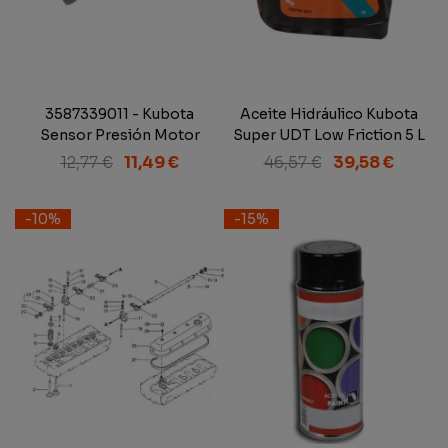
3587339011 - Kubota
Aceite Hidráulico Kubota
Sensor Presión Motor
Super UDT Low Friction 5 L
M8950 DT / SERIE M1
12,77 €
11,49 €
46,57 €
39,58 €
-10%
-15%