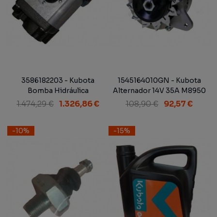
3586182203 - Kubota
1545164010GN - Kubota
Bomba Hidráulica
Alternador 14V 35A M8950
M8950DT
DT Adaptable
1.474,29 €
1.326,86 €
108,90 €
92,57 €
-10%
-15%