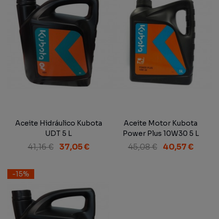
Aceite Hidráulico Kubota
Aceite Motor Kubota
UDT 5 L
Power Plus 10W30 5 L
41,16 €
37,05 €
45,08 €
40,57 €
-15%