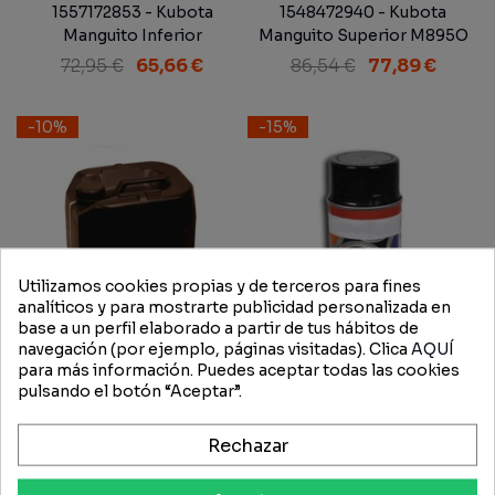
1557172853 - Kubota
1548472940 - Kubota
Manguito Inferior
Manguito Superior M895O
M6950/7950
72,95 €
65,66 €
86,54 €
77,89 €
-10%
-15%
Utilizamos cookies propias y de terceros para fines
analíticos y para mostrarte publicidad personalizada en
base a un perfil elaborado a partir de tus hábitos de
navegación (por ejemplo, páginas visitadas). Clica
AQUÍ
para más información. Puedes aceptar todas las cookies
pulsando el botón “Aceptar”.
Rechazar
Aceite Motor Kubota
Pintura Acrílica Gris Kubota
Power Plus 10W30 20 L
400 ml.