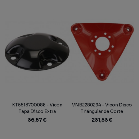
KT5513700086 - Vicon
VNB2280294 - Vicon Disco
Tapa Disco Extra
Triángular de Corte
Discmaster Vicon Extra 832
36,57 €
231,53 €
T