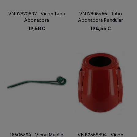
VN97870897 - Vicon Tapa
VN17895466 - Tubo
Abonadora
Abonadora Pendular
Completo Original Vicon
12,58 €
124,55 €
Antiguo
16606394 - Vicon Muelle
VNB2358394 - Vicon