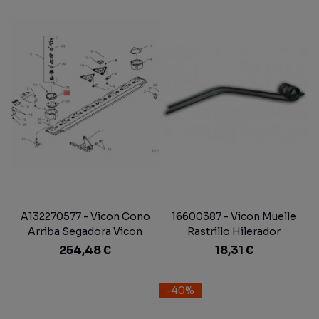
A132270577 - Vicon Cono
16600387 - Vicon Muelle
Arriba Segadora Vicon
Rastrillo Hilerador
Extra 832 T
254,48 €
18,31 €
-40%