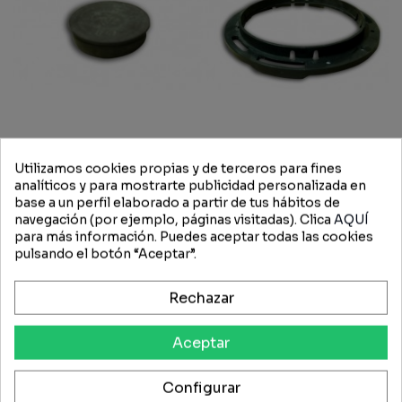
Utilizamos cookies propias y de terceros para fines
VN38233041 - Vicon Tapón
VNB1617078 - Vicon
analíticos y para mostrarte publicidad personalizada en
PS Abonadora
Soporte Plato RSM
base a un perfil elaborado a partir de tus hábitos de
Segadora
navegación (por ejemplo, páginas visitadas). Clica
AQUÍ
17,55 €
33,17 €
para más información. Puedes aceptar todas las cookies
pulsando el botón “Aceptar”.
-15%
Rechazar
Aceptar
Configurar