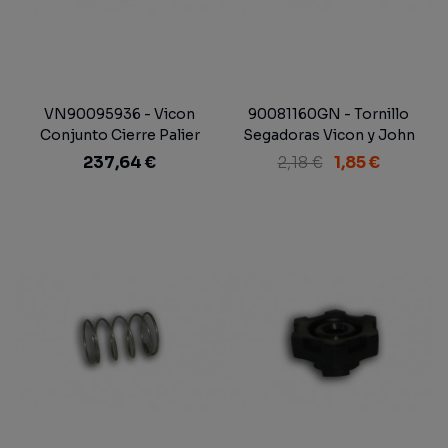
VN90095936 - Vicon
90081160GN - Tornillo
Conjunto Cierre Palier
Segadoras Vicon y John
Abonadora
Deere
237,64 €
2,18 €
1,85 €