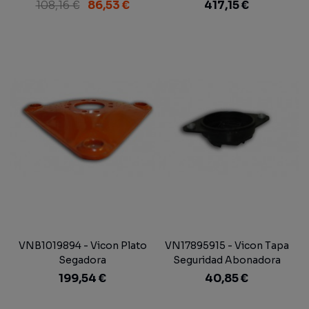
Abonadora Adaptable
Segadora Vicon Extra 832 T
108,16 €
86,53 €
417,15 €
Vicon Antiguo
VNB1019894 - Vicon Plato
VN17895915 - Vicon Tapa
Segadora
Seguridad Abonadora
199,54 €
40,85 €