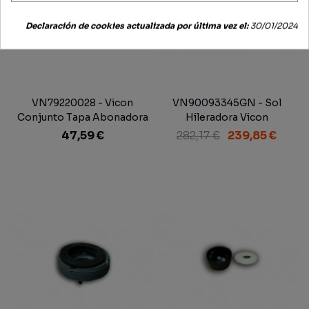
Declaración de cookies actualizada por última vez el:
30/01/2024
VN79220028 - Vicon
VN90093345GN - Sol
Conjunto Tapa Abonadora
Hileradora Vicon
47,59 €
282,17 €
239,85 €