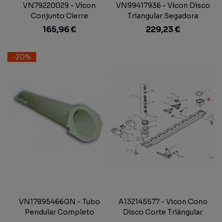
VN79220029 - Vicon
VN99417936 - Vicon Disco
Conjunto Cierre
Triangular Segadora
Abonadora
165,96 €
229,23 €
-20%
VN17895466GN - Tubo
A132145577 - Vicon Cono
Pendular Completo
Disco Corte Triángular