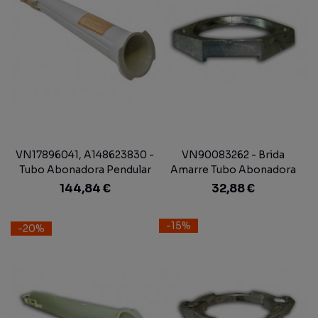
VN17896041, A148623830 -
VN90083262 - Brida
Tubo Abonadora Pendular
Amarre Tubo Abonadora
Completo Original Vicon
Adp. Vicon Antiguo
144,84 €
32,88 €
-15%
-20%