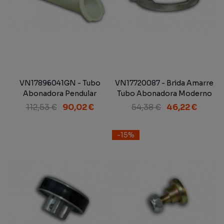
VN17896041GN - Tubo
VN17720087 - Brida Amarre
Abonadora Pendular
Tubo Abonadora Moderno
Completo Adaptable Vicon
Adp. Vicon
112,53 €
90,02 €
54,38 €
46,22 €
-15%