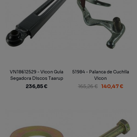
VN18612529 - Vicon Guía
51984 - Palanca de Cuchila
Segadora Discos Taarup
Vicon
214
236,85 €
165,26 €
140,47 €