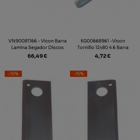
VN90081166 - Vicon Barra
KG00668961 -Vicon
Lamina Segador Discos
Tornillo 12x80 4.6 Barra
Corte Segadora Discos
66,49 €
4,72 €
-15%
-15%