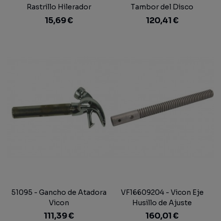
Rastrillo Hilerador
Tambor del Disco
Triángular de Corte
15,69 €
120,41 €
51095 - Gancho de Atadora
VF16609204 - Vicon Eje
Vicon
Husillo de Ajuste
111,39 €
160,01 €