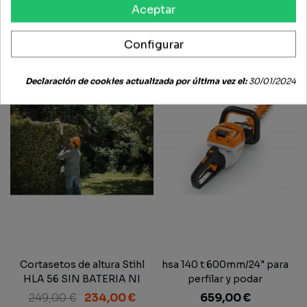
Batería + Cargador
Aceptar
269,00 €
261,50 €
379,00 €
371,50 €
Configurar
-15,00 €
Declaración de cookies actualizada por última vez el:
30/01/2024
Cortasetos de altura Stihl
hsa 140 t 600mm/24" para
HLA 56 SIN BATERIA NI
perfilar y podar
CARGADOR.
249,00 €
234,00 €
659,00 €