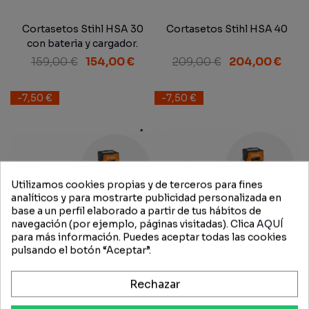
Cortasetos Stihl HSA 30
Cortasetos Stihl HSA 40
con bateria y cargador.
159,00 €
154,00 €
209,00 €
204,00 €
-7,50 €
-7,50 €
Utilizamos cookies propias y de terceros para fines
analíticos y para mostrarte publicidad personalizada en
base a un perfil elaborado a partir de tus hábitos de
navegación (por ejemplo, páginas visitadas). Clica
AQUÍ
para más información. Puedes aceptar todas las cookies
pulsando el botón “Aceptar”.
Rechazar
Cortasetos Stihl HSA 50 +
Cortasetos Stihl HSA 60