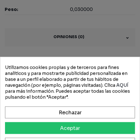
Peso:
0,030000
OPINIONES (0)
Productos
Utilizamos cookies propias y de terceros para fines
analíticos y para mostrarte publicidad personalizada en
base a un perfil elaborado a partir de tus hábitos de
relacionados
navegación (por ejemplo, páginas visitadas). Clica
AQUÍ
para más información. Puedes aceptar todas las cookies
pulsando el botón “Aceptar”.
-15%
-15%
Rechazar
Aceptar