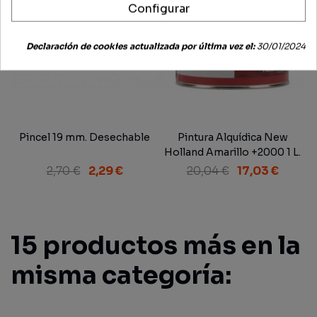
Configurar
Declaración de cookies actualizada por última vez el:
30/01/2024
Pincel 19 mm. Desechable
Pintura Alquídica New
Holland Amarillo +2000 1 L.
2,70 €
2,29 €
20,04 €
17,03 €
15 productos más en la
misma categoría: