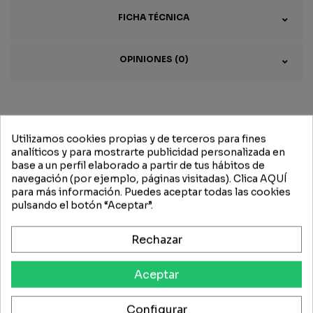
FICHA TÉCNICA
OPINIONES (0)
Productos
Utilizamos cookies propias y de terceros para fines
analíticos y para mostrarte publicidad personalizada en
relacionados
base a un perfil elaborado a partir de tus hábitos de
navegación (por ejemplo, páginas visitadas). Clica
AQUÍ
para más información. Puedes aceptar todas las cookies
pulsando el botón “Aceptar”.
-15%
-15%
Rechazar
Aceptar
Configurar