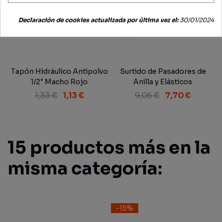
Declaración de cookies actualizada por última vez el:
30/01/2024
Tapón Hidráulico Antipolvo
Surtido de Pasadores de
1/2" Macho Rojo
Anilla y Elásticos
1,33 €
1,13 €
9,06 €
7,70 €
15 productos más en la
misma categoría:
-15%