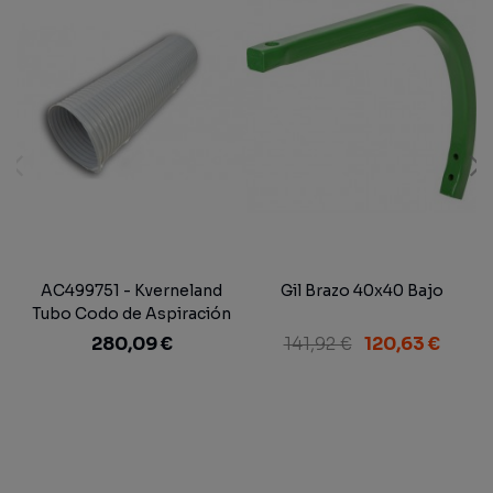
AC499751 - Kverneland
Gil Brazo 40x40 Bajo
Tubo Codo de Aspiración
Ø200 mm. Sembradora
280,09 €
141,92 €
120,63 €