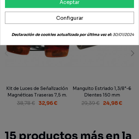
Aceptar
Configurar
Declaración de cookies actualizada por última vez el:
30/01/2024
Kit de Luces de Señalización
Manguito Estriado 1,3/8"-6
Magnéticas Traseras 7,5 m.
Dientes 150 mm
38,78 €
32,96 €
29,39 €
24,98 €
15 productos más en la