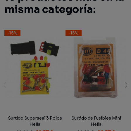
misma categoría:
-15%
-15%
Surtido Superseal 3 Polos
Surtido de Fusibles Mini
Hella
Hella
C