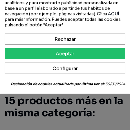
analíticos y para mostrarte publicidad personalizada en
base a un perfil elaborado a partir de tus hábitos de
navegación (por ejemplo, páginas visitadas). Clica
AQUÍ
DESCRIPCIÓN
para más información. Puedes aceptar todas las cookies
pulsando el botón “Aceptar”.
CASQUILLO CON TOPE
Rechazar
FICHA TÉCNICA
Aceptar
Configurar
OPINIONES (0)
Declaración de cookies actualizada por última vez el:
30/01/2024
15 productos más en la
misma categoría: