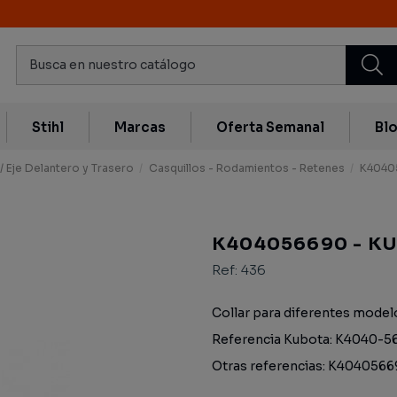
Stihl
Marcas
Oferta Semanal
Bl
/ Eje Delantero y Trasero
Casquillos - Rodamientos - Retenes
K40405
K404056690 - K
Ref:
436
Collar para diferentes model
Referencia Kubota: K4040-5
Otras referencias: K4040566