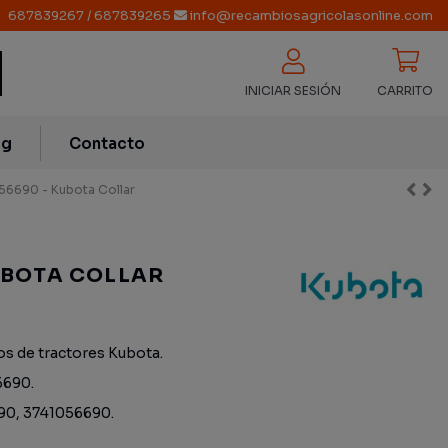
687839267
/
687839265
info@recambiosagricolasonline.com
INICIAR SESIÓN
CARRITO
og
Contacto
6690 - Kubota Collar
UBOTA COLLAR
os de tractores Kubota.
6690.
90, 3741056690.