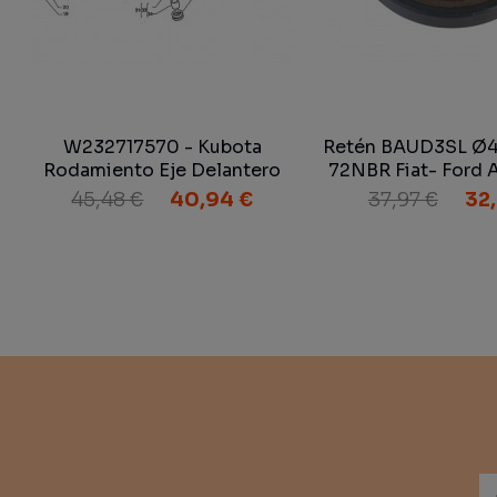
W232717570 - Kubota
Retén BAUD3SL Ø42
Rodamiento Eje Delantero
72NBR Fiat- Ford 
Ebro 6079 ST
45,48 €
40,94 €
37,97 €
32,