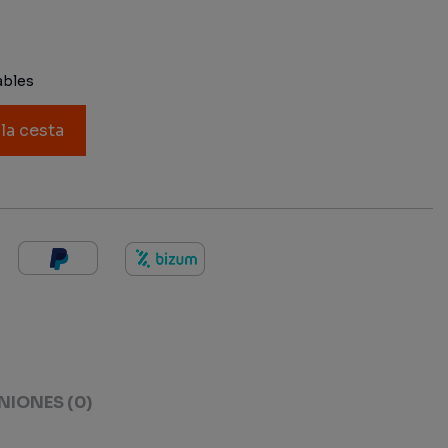
ables
 la cesta
NIONES
(0)