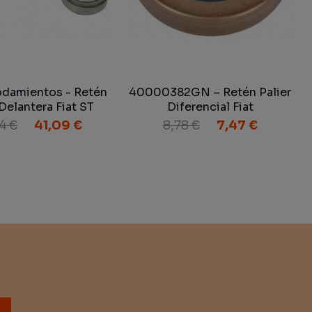
damientos - Retén
40000382GN – Retén Palier
Delantera Fiat ST
Diferencial Fiat
4 €
41,09 €
8,78 €
7,47 €