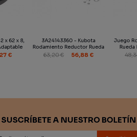
 x 62 x 8,
3A24143360 - Kubota
Juego Ro
Adaptable
Rodamiento Reductor Rueda
Rueda 
Eje Delantero
27 €
63,20 €
56,88 €
48,3
SUSCRÍBETE A NUESTRO BOLETÍN