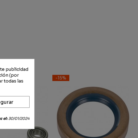
rte publicidad
ción (por
-15%
r todas las
gurar
 el:
30/01/2024