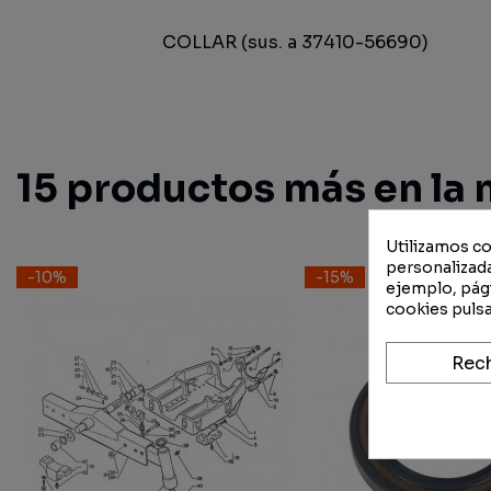
COLLAR (sus. a 37410-56690)
15 productos más en la 
Utilizamos co
personalizada
-10%
-15%
ejemplo, pági
cookies pulsa
Rec