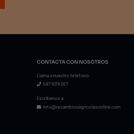
CONTACTA CON NOSOTROS
Llama a nuestro teléfono:
687 839 267
Escríbenos a:
info@recambiosagricolasonline.com