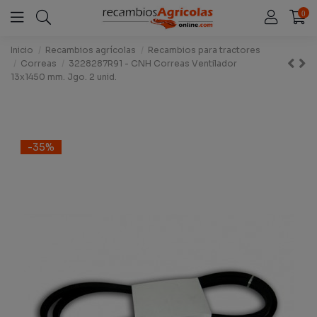
0
Inicio
Recambios agrícolas
Recambios para tractores
Correas
3228287R91 - CNH Correas Ventilador
13x1450 mm. Jgo. 2 unid.
-35%