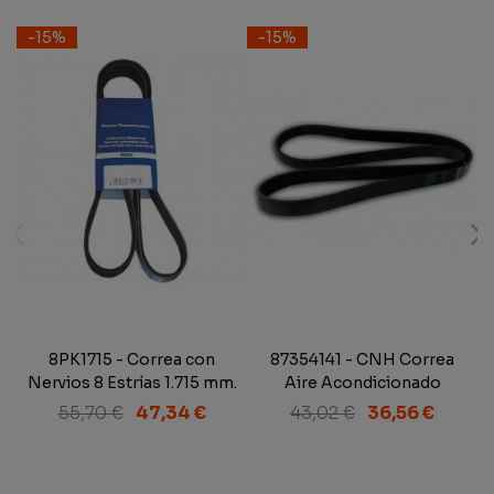
-15%
-15%
8PK1715 - Correa con
87354141 - CNH Correa
V
Nervios 8 Estrías 1.715 mm.
Aire Acondicionado
55,70 €
47,34 €
43,02 €
36,56 €