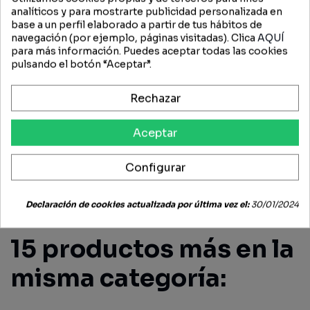
analíticos y para mostrarte publicidad personalizada en
base a un perfil elaborado a partir de tus hábitos de
navegación (por ejemplo, páginas visitadas). Clica
AQUÍ
DESCRIPCIÓN
para más información. Puedes aceptar todas las cookies
pulsando el botón “Aceptar”.
JUEGO DE 2 CORREAS
Rechazar
Aceptar
FICHA TÉCNICA
Configurar
OPINIONES (0)
Declaración de cookies actualizada por última vez el:
30/01/2024
15 productos más en la
misma categoría: