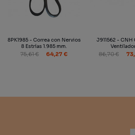
8PK1985 - Correa con Nervios
J911562 - CNH 
8 Estrías 1.985 mm.
Ventilado
75,61 €
64,27 €
86,70 €
73