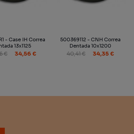
1 - Case IH Correa
500369112 - CNH Correa
tada 13x1125
Dentada 10x1200
6 €
34,56 €
40,41 €
34,35 €