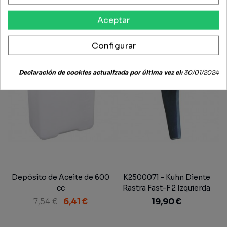
Aceptar
-15%
Configurar
Declaración de cookies actualizada por última vez el:
30/01/2024
Depósito de Aceite de 600
K2500071 - Kuhn Diente
cc
Rastra Fast-F 2 Izquierda
290 mm.
7,54 €
6,41 €
19,90 €