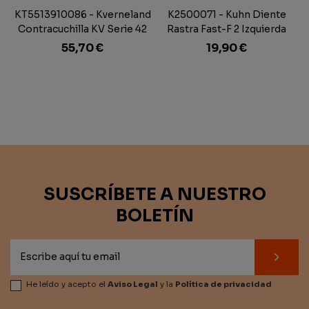
KT5513910086 - Kverneland
K2500071 - Kuhn Diente
Contracuchilla KV Serie 42
Rastra Fast-F 2 Izquierda
Segadora
290 mm.
55,70 €
19,90 €
SUSCRÍBETE A NUESTRO
BOLETÍN
He leído y acepto el
Aviso Legal
y la
Política de privacidad