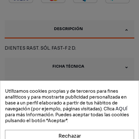
DESCRIPCIÓN
DIENTES RAST. SÓL. FAST-F 2 D.
FICHA TÉCNICA
OPINIONES (0)
Utilizamos cookies propias y de terceros para fines
analíticos y para mostrarte publicidad personalizada en
base a un perfil elaborado a partir de tus hábitos de
navegación (por ejemplo, páginas visitadas). Clica
AQUÍ
para más información. Puedes aceptar todas las cookies
Productos
pulsando el botón “Aceptar”.
relacionados
Rechazar