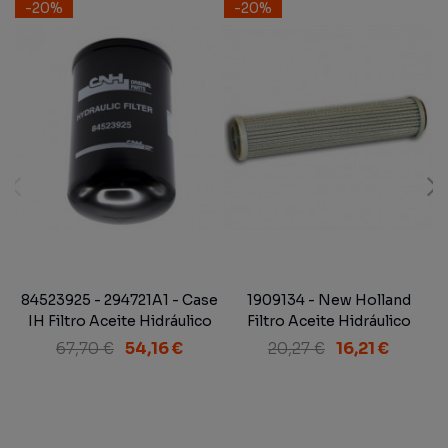
-20%
-20%
84523925 - 294721A1 - Case
1909134 - New Holland
IH Filtro Aceite Hidráulico
Filtro Aceite Hidráulico
67,70 €
54,16 €
20,27 €
16,21 €