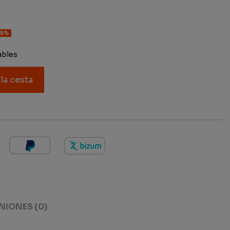
15%
ables
 la cesta
NIONES
(0)