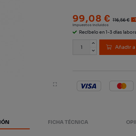
99,08 €
116,56 €
-
Impuestos incluidos
Recíbelo en 1-3 días labor
Añadir a
IÓN
FICHA TÉCNICA
OPI