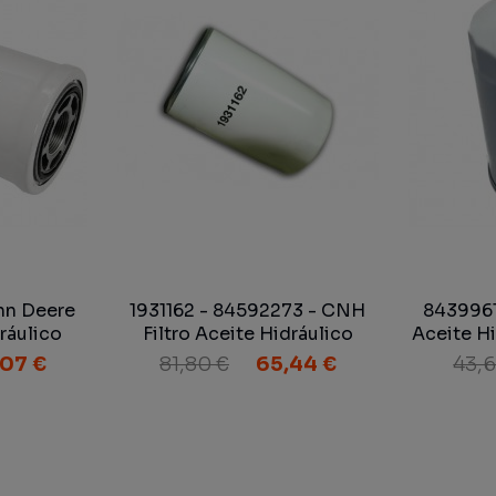
hn Deere
1931162 - 84592273 - CNH
8439961
dráulico
Filtro Aceite Hidráulico
Aceite H
e
,07 €
81,80 €
65,44 €
43,6