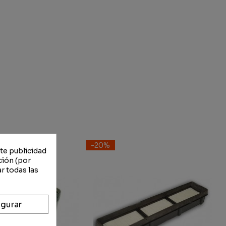
-20%
rte publicidad
ción (por
r todas las
gurar