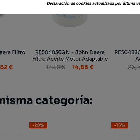
Declaración de cookies actualizada por última vez
ere Filtro
RE504836GN - John Deere
RE504836 
Filtro Aceite Motor Adaptable
A
,82 €
17,48 €
14,86 €
26,1
misma categoría:
-20%
-15%