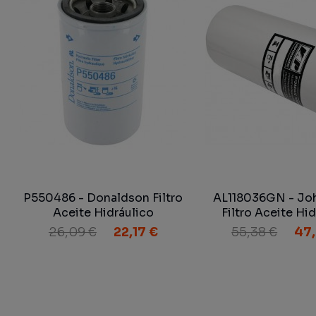
P550486 - Donaldson Filtro
AL118036GN - Jo
Aceite Hidráulico
Filtro Aceite Hi
Adaptabl
26,09 €
22,17 €
55,38 €
47