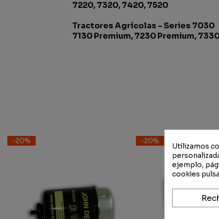
7220, 7320, 7420, 7520
Tractores Agrícolas - Series 7030
7130 Premium, 7230 Premium, 733
-20%
-20%
Utilizamos co
personalizada
ejemplo, pági
cookies pulsa
Rec