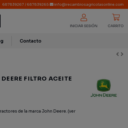
687839267
/
687839265
info@recambiosagricolasonline.com
INICIAR SESIÓN
CARRITO
og
Contacto
 DEERE FILTRO ACEITE
tractores de la marca John Deere. (ver