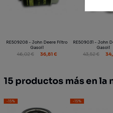
RE509208 - John Deere Filtro
RE509031 - John De
Gasoil
Gasoil
46,02 €
36,81 €
43,52 €
34
15 productos más en la 
-15%
-15%