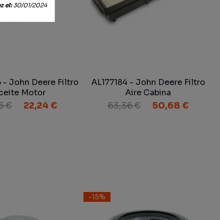
 el:
30/01/2024
- John Deere Filtro
AL177184 - John Deere Filtro
ceite Motor
Aire Cabina
6 €
22,24 €
63,36 €
50,68 €
-15%