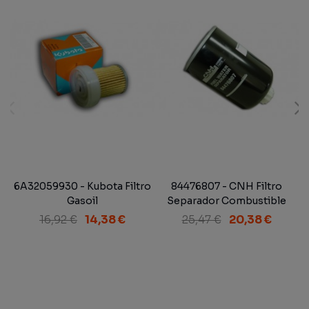
6A32059930 - Kubota Filtro
84476807 - CNH Filtro
Gasoil
Separador Combustible
Blindado
16,92 €
14,38 €
25,47 €
20,38 €