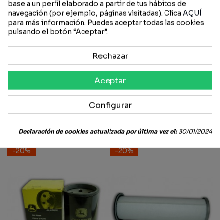
base a un perfil elaborado a partir de tus hábitos de
FICHA TÉCNICA
navegación (por ejemplo, páginas visitadas). Clica
AQUÍ
para más información. Puedes aceptar todas las cookies
pulsando el botón “Aceptar”.
OPINIONES (0)
Rechazar
Aceptar
Productos
relacionados
Configurar
Declaración de cookies actualizada por última vez el:
30/01/2024
-20%
-20%