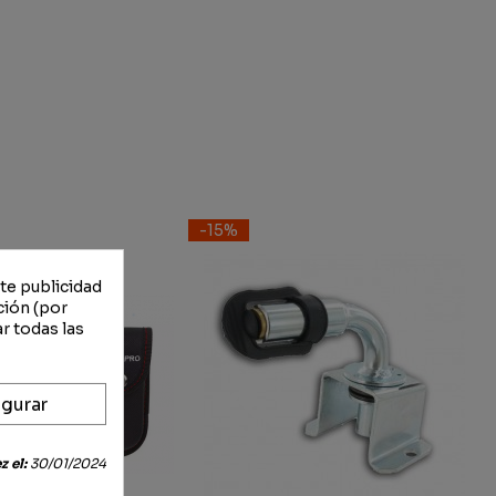
-15%
rte publicidad
ción (por
r todas las
gurar
 el:
30/01/2024