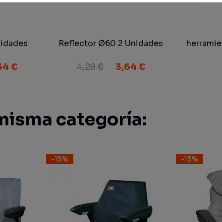
idades
Reflector Ø60 2 Unidades
herramie
34 €
4,28 €
3,64 €
misma categoría:
-15%
-15%