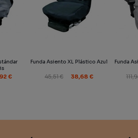
stándar
Funda Asiento XL Plástico Azul
Funda As
is
92 €
45,51 €
38,68 €
111,