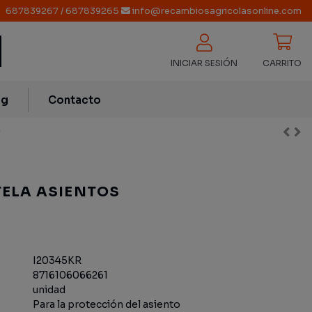
687839267
/
687839265
info@recambiosagricolasonline.com
INICIAR SESIÓN
CARRITO
og
Contacto
r
TELA ASIENTOS
I20345KR
8716106066261
unidad
Para la protección del asiento