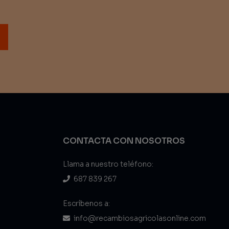
CONTACTA CON NOSOTROS
Llama a nuestro teléfono:
687 839 267
Escríbenos a:
info@recambiosagricolasonline.com