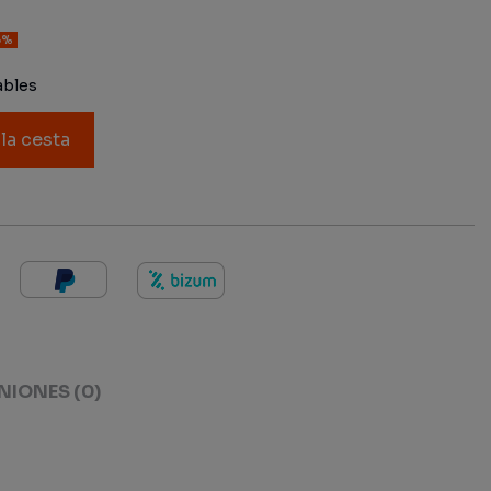
5%
ables
 la cesta
NIONES
(0)