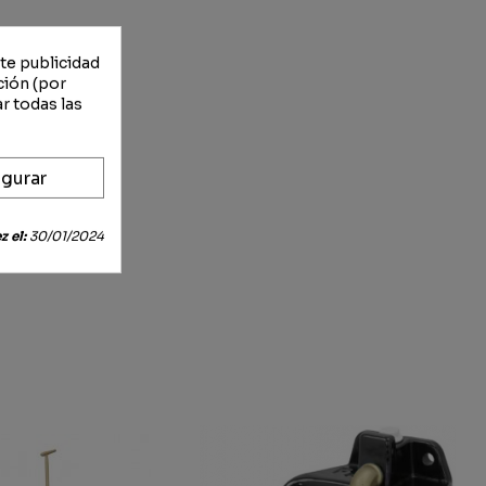
rte publicidad
ción (por
r todas las
gurar
 el:
30/01/2024