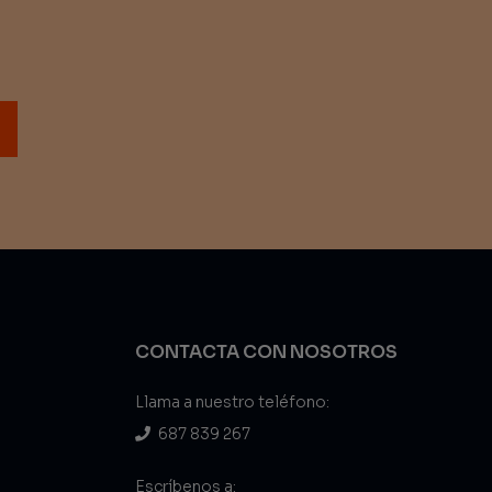
CONTACTA CON NOSOTROS
Llama a nuestro teléfono:
687 839 267
Escríbenos a: