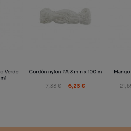
do Verde
Cordón nylon PA 3 mm x 100 m
Mango 
ml.
7,33 €
6,23 €
21,6