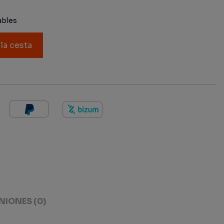
ables
 la cesta
NIONES
(0)