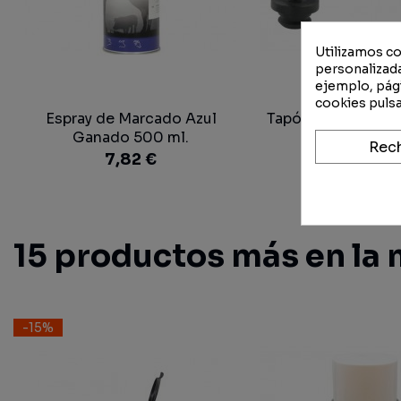
Utilizamos co
personalizada
ejemplo, pági
cookies pulsa
Espray de Marcado Azul
Tapón Hidráulico 
Ganado 500 ml.
1/2" Macho N
Rec
7,82 €
1,33 €
1,1
15 productos más en la 
-15%