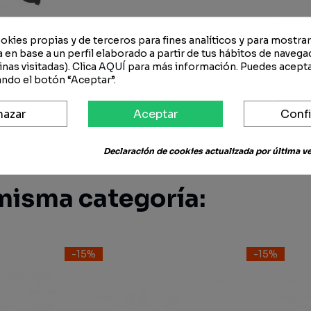
okies propias y de terceros para fines analíticos y para mostra
 en base a un perfil elaborado a partir de tus hábitos de navega
nas visitadas). Clica
AQUÍ
para más información. Puedes acepta
ndo el botón “Aceptar”.
Antipolvo
egro
hazar
Aceptar
Confi
3 €
Declaración de cookies actualizada por última vez
misma categoría:
-15%
-15%