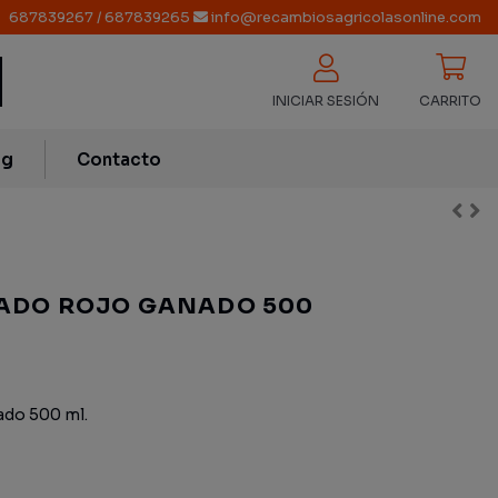
687839267
/
687839265
info@recambiosagricolasonline.com
INICIAR SESIÓN
CARRITO
og
Contacto
ADO ROJO GANADO 500
ado 500 ml.