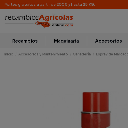
Portes gratuitos a partir de 200€ y hasta 25 KG.
Recambios
Maquinaria
Accesorios
Inicio
Accesorios y Mantenimiento
Ganadería
Espray de Marcad