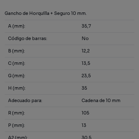
Gancho de Horquilla + Seguro 10 mm.
A (mm):
35,7
Código de barras:
No
B (mm):
12,2
C (mm):
13,5
G (mm):
23,5
H (mm):
35
Adecuado para:
Cadena de 10 mm
R (mm):
105
P (mm):
13
A2 (mm):
30,5