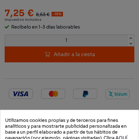
7,25 €
8,53 €
-15%
Impuestos incluidos
Recíbelo en 1-3 días laborables
Añadir a la cesta
Utilizamos cookies propias y de terceros para fines
DESCRIPCIÓN
analíticos y para mostrarte publicidad personalizada en
base a un perfil elaborado a partir de tus hábitos de
navegación (por ejemplo, páginas visitadas). Clica
AQUÍ