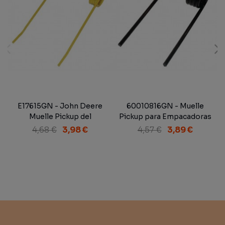
E17615GN - John Deere
60010816GN - Muelle
4
Muelle Pickup del
Pickup para Empacadoras
Recogedor Adaptable
Krone Adaptable
4,68 €
3,98 €
4,57 €
3,89 €
210x107x4,5 mm
145x75x5,5 mm.