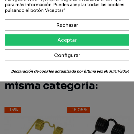
para más información. Puedes aceptar todas las cookies
DIENTES DOBLES
pulsando el botón “Aceptar”.
FICHA TÉCNICA
Rechazar
Aceptar
OPINIONES (0)
Configurar
15 productos más en la
Declaración de cookies actualizada por última vez el:
30/01/2024
misma categoría:
-15%
-15,05%