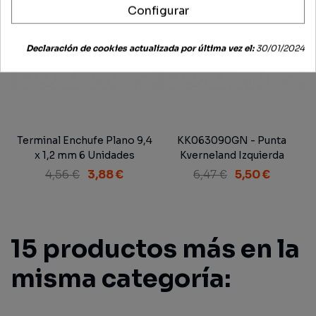
Configurar
Declaración de cookies actualizada por última vez el:
30/01/2024
Terminal Enchufe Plano 9,4
KK063090GN - Punta
x 1,2 mm 6 Unidades
Kverneland Izquierda
Adaptable
4,56 €
3,88 €
6,47 €
5,50 €
15 productos más en la
misma categoría: