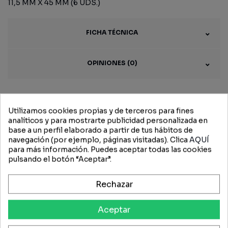
11,5 MM X 45 MM (6 UDS.)
FICHA TÉCNICA
OPINIONES (0)
Utilizamos cookies propias y de terceros para fines
Productos
analíticos y para mostrarte publicidad personalizada en
base a un perfil elaborado a partir de tus hábitos de
relacionados
navegación (por ejemplo, páginas visitadas). Clica
AQUÍ
para más información. Puedes aceptar todas las cookies
pulsando el botón “Aceptar”.
-15%
-15%
Rechazar
Aceptar