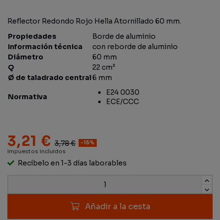
Reflector Redondo Rojo Hella Atornillado 60 mm.
Propiedades
Borde de aluminio
Información técnica
con reborde de aluminio
Diámetro
60 mm
Q
22 cm²
Ø de taladrado central
6 mm
E24 0030
Normativa
ECE/CCC
3,21 €
3,78 €
-15%
Impuestos incluidos
Recíbelo en 1-3 días laborables
Añadir a la cesta