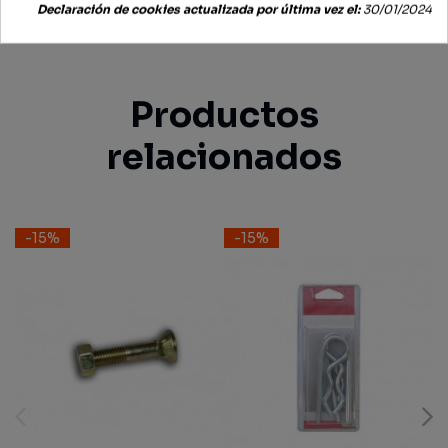
3,36 €
2,86 €
2,59 €
2,20 €
Declaración de cookies actualizada por última vez el:
30/01/2024
Productos
relacionados
-15%
-15%