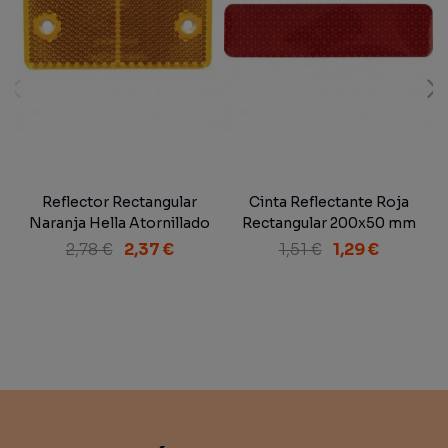
Reflector Rectangular
Cinta Reflectante Roja
Naranja Hella Atornillado
Rectangular 200x50 mm
94x44 mm
Autoadhesiva
2,78 €
2,37 €
1,51 €
1,29 €