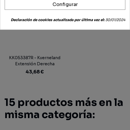
Configurar
Declaración de cookies actualizada por última vez el:
30/01/2024
KK053387R - Kverneland
Extensión Derecha
Vertedera
43,68 €
15 productos más en la
misma categoría: