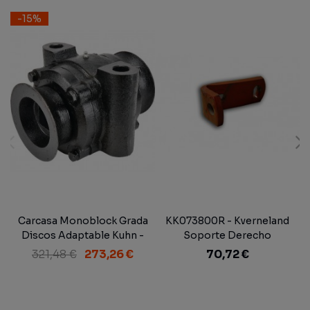
-15%
Carcasa Monoblock Grada
KK073800R - Kverneland
Discos Adaptable Kuhn -
Soporte Derecho
Gregoire & Besson - Bugnot
Vertedera
321,48 €
273,26 €
70,72 €