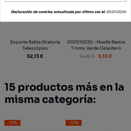
Declaración de cookies actualizada por última vez el:
30/01/2024
Soporte Baliza Giratoria
0101010030 - Muelle Rastra
Telescópico
7 mms. Verde Delantero
Tipo Gil
52,13 €
6,00 €
5,10 €
15 productos más en la
misma categoría:
-15%
-15%