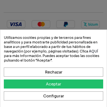
Utilizamos cookies propias y de terceros para fines
analíticos y para mostrarte publicidad personalizada en
base a un perfil elaborado a partir de tus hábitos de
DESCRIPCIÓN
navegación (por ejemplo, páginas visitadas). Clica
AQUÍ
para más información. Puedes aceptar todas las cookies
pulsando el botón “Aceptar”.
Detalles técnicos
Tensión nominal
10,8 V
Rechazar
Consumo de potencia
0,6 kW
Sistema de acumulador
AS
Aceptar
Peso del dispositivo sin batería
0,8 kg
Cuchilla de ancho de apertura máx.
25 mm
Espesor máx. de corte ASA
25 mm
Configurar
1)
Cortes máx. por carga de batería AS 2
2000 PC
Nivel de presión sonora
70 dB(A)