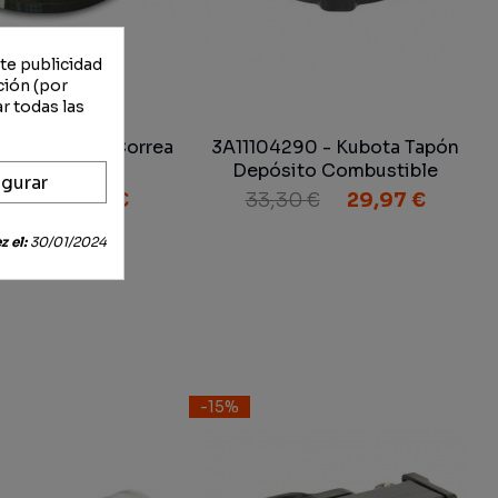
rte publicidad
ción (por
r todas las
20 - Kubota Correa
3A11104290 - Kubota Tapón
mpresor Aire
Depósito Combustible
gurar
ondicionado
0 €
27,99 €
33,30 €
29,97 €
 el:
30/01/2024
-15%