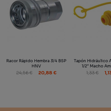
Racor Rápido Hembra 3/4 BSP
Tapón Hidráulico 
HNV
1/2" Macho Ama
24,56 €
20,88 €
1,33 €
1,1