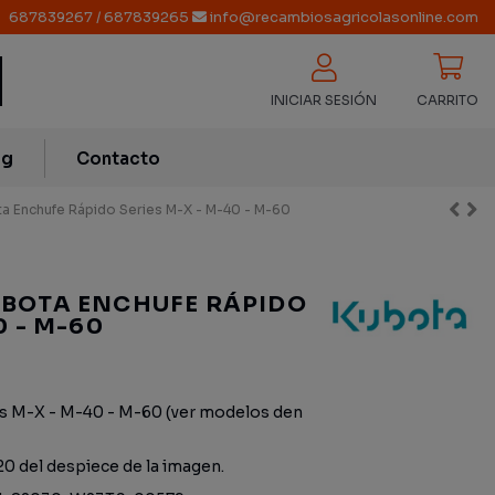
687839267
/
687839265
info@recambiosagricolasonline.com
INICIAR SESIÓN
CARRITO
og
Contacto
 Enchufe Rápido Series M-X - M-40 - M-60
UBOTA ENCHUFE RÁPIDO
0 - M-60
s M-X - M-40 - M-60 (ver modelos den
20 del despiece de la imagen.