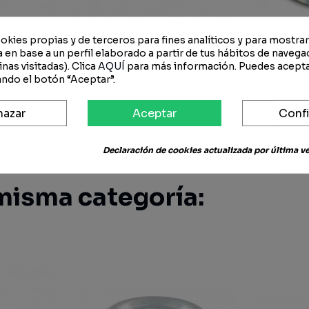
okies propias y de terceros para fines analíticos y para mostra
 en base a un perfil elaborado a partir de tus hábitos de navega
nas visitadas). Clica
AQUÍ
para más información. Puedes acepta
ndo el botón “Aceptar”.
iro 22x174
3A47140390 - Kubota Sensor
3C581793
DT - Bi-Speed M5 - M8540 -
Co
hazar
Aceptar
Confi
M9540
Ac
34 €
98,65 €
88,79 €
31,1
Declaración de cookies actualizada por última vez
misma categoría: