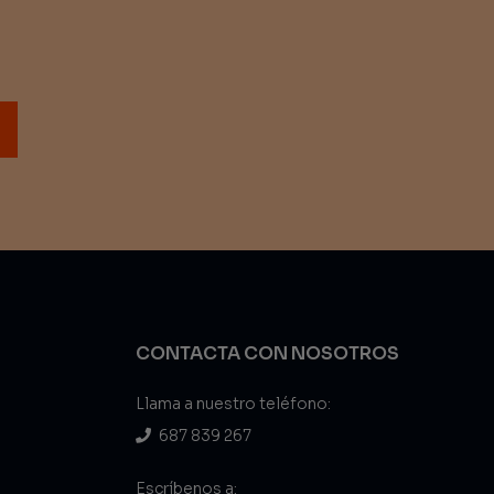
CONTACTA CON NOSOTROS
Llama a nuestro teléfono:
687 839 267
Escríbenos a: