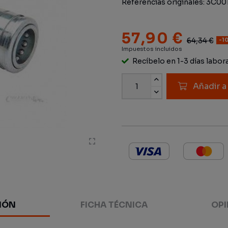
Referencias originales:
3C00
57,90 €
64,34 €
-1
Impuestos incluidos
Recíbelo en 1-3 días labor
Añadir a
IÓN
FICHA TÉCNICA
OPI