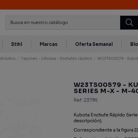
Stihl
Marcas
Oferta Semanal
Bl
idráulico
Tapones - Válvulas - Enchufes rápidos
W23TS00579 - Kubota
W23TS00579 - K
SERIES M-X - M-4
Ref:
23795
Kubota Enchufe Rápido Serie
descripción).
Correspondiente a la figura 2