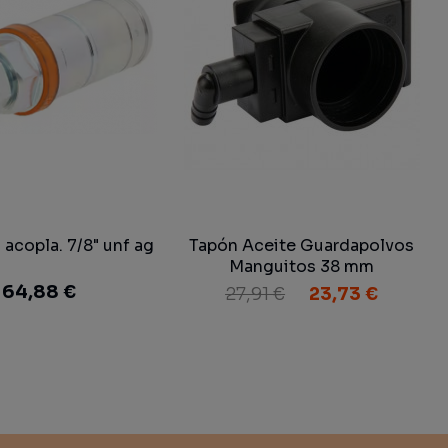
acopla. 7/8" unf ag
Tapón Aceite Guardapolvos
Manguitos 38 mm
64,88 €
27,91 €
23,73 €