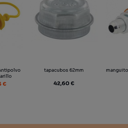
Antipolvo
tapacubos 62mm
manguito 
rillo
42,60 €
3 €