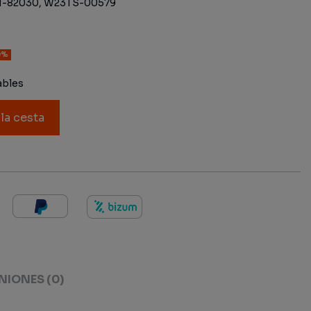
1-82030, W23TS-00579
0%
ables
 la cesta
NIONES
(0)