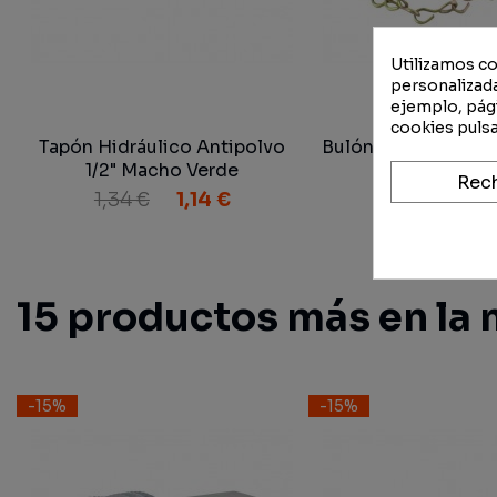
Utilizamos co
personalizada
ejemplo, pági
cookies pulsa
Tapón Hidráulico Antipolvo
Bulón de Barra de T
1/2" Macho Verde
mm.
Rec
1,34 €
1,14 €
8,64 €
7,
15 productos más en la 
-15%
-15%