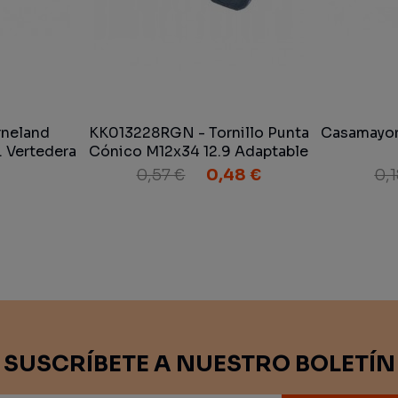
rneland
KK013228RGN - Tornillo Punta
Casamayor 
 Vertedera
Cónico M12x34 12.9 Adaptable
Kverneland
0,57 €
0,48 €
0,1
SUSCRÍBETE A NUESTRO BOLETÍN