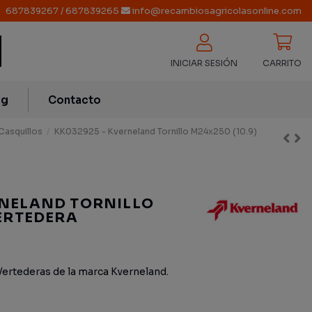
687839267
/
687839265
info@recambiosagricolasonline.com
INICIAR SESIÓN
CARRITO
og
Contacto
 Casquillos
KK032925 - Kverneland Tornillo M24x250 (10.9)
RNELAND TORNILLO
VERTEDERA
Vertederas de la marca Kverneland.