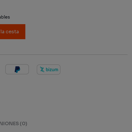
ables
 la cesta
NIONES
(0)