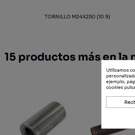
TORNILLO M24X250 (10.9)
15 productos más en la 
Utilizamos co
personalizada
ejemplo, pági
cookies pulsa
Rec