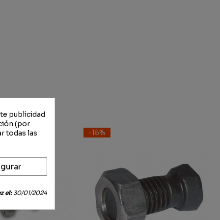
rte publicidad
ción (por
-15%
r todas las
gurar
 el:
30/01/2024