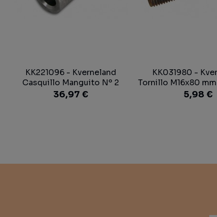
KK221096 - Kverneland
KK031980 - Kve
Casquillo Manguito Nº 2
Tornillo M16x80 mm.
Vertedera
36,97 €
5,98 €