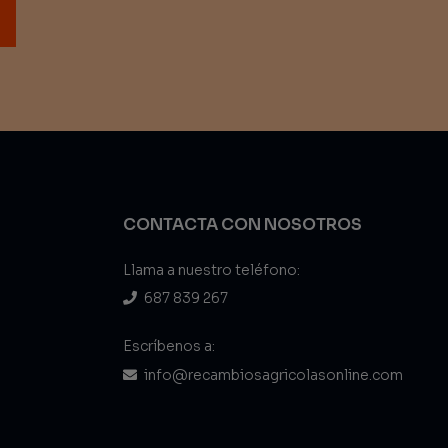
CONTACTA CON NOSOTROS
Llama a nuestro teléfono:
687 839 267
Escríbenos a:
info@recambiosagricolasonline.com