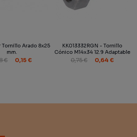
Tornillo Arado 8x25
KK013332RGN - Tornillo
mm.
Cónico M14x34 12.9 Adaptable
Kverneland
8 €
0,15 €
0,75 €
0,64 €