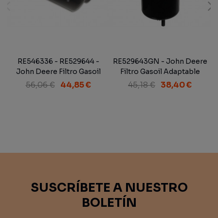
RE546336 - RE529644 -
RE529643GN - John Deere
John Deere Filtro Gasoil
Filtro Gasoil Adaptable
(sust. RE529644)
56,06 €
44,85 €
45,18 €
38,40 €
SUSCRÍBETE A NUESTRO
BOLETÍN