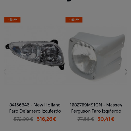
-15%
-35%
84156843 - New Holland
1682769M91GN - Massey
Faro Delantero Izquierdo
Ferguson Faro Izquierdo
Completo Adaptable Serie
372,08 €
316,26 €
77,56 €
50,41 €
100