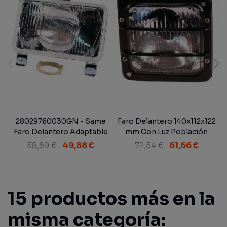
28029760030GN - Same
Faro Delantero 140x112x122
Faro Delantero Adaptable
mm Con Luz Población
167x106 mm.
58,69 €
49,88 €
72,54 €
61,66 €
15 productos más en la
misma categoría: