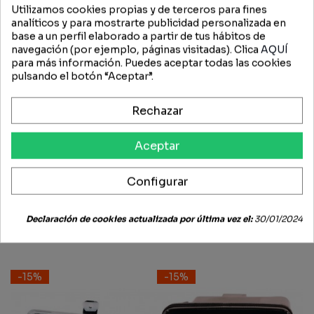
Utilizamos cookies propias y de terceros para fines
analíticos y para mostrarte publicidad personalizada en
PILOTO DELANTERO COBO
base a un perfil elaborado a partir de tus hábitos de
navegación (por ejemplo, páginas visitadas). Clica
AQUÍ
para más información. Puedes aceptar todas las cookies
FICHA TÉCNICA
pulsando el botón “Aceptar”.
Rechazar
OPINIONES (0)
Aceptar
Configurar
Productos
relacionados
Declaración de cookies actualizada por última vez el:
30/01/2024
-15%
-15%