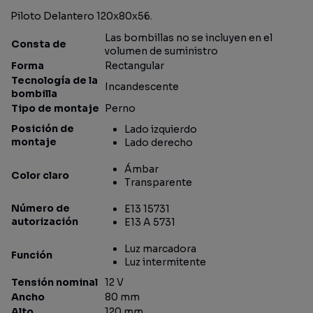
Piloto Delantero 120x80x56.
Las bombillas no se incluyen en el
Consta de
volumen de suministro
Forma
Rectangular
Tecnología de la
Incandescente
bombilla
Tipo de montaje
Perno
Posición de
Lado izquierdo
montaje
Lado derecho
Ámbar
Color claro
Transparente
Número de
E13 15731
autorización
E13 A 5731
Luz marcadora
Función
Luz intermitente
Tensión nominal
12 V
Ancho
80 mm
Alto
120 mm