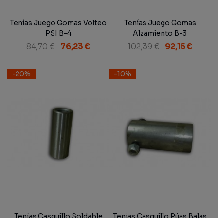
Tenías Juego Gomas Volteo
Tenías Juego Gomas
PSI B-4
Alzamiento B-3
84,70 €
76,23 €
102,39 €
92,15 €
-20%
-10%
Tenías Casquillo Soldable
Tenías Casquillo Púas Balas