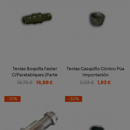
Tenías Boquilla Faster
Tenías Casquillo Cónico Púa
C/Paratabiques (Parte
Importación
Macho)
18,76 €
16,88 €
2,03 €
1,83 €
-10%
-30%