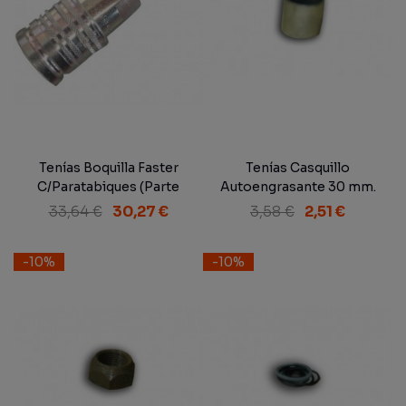
Tenías Boquilla Faster
Tenías Casquillo
C/Paratabiques (Parte
Autoengrasante 30 mm.
Hembra)
33,64 €
30,27 €
3,58 €
2,51 €
-10%
-10%