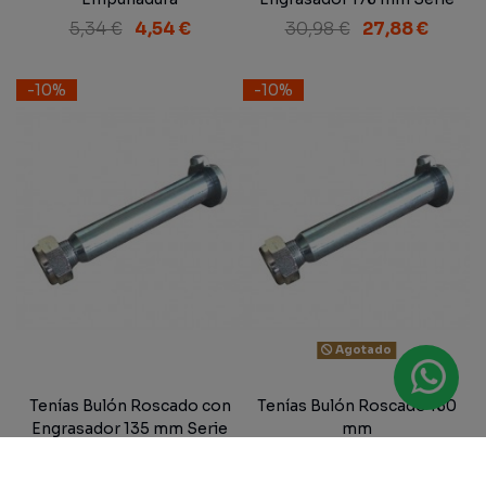
300
5,34 €
4,54 €
30,98 €
27,88 €
-10%
-10%
Agotado
Tenías Bulón Roscado con
Tenías Bulón Roscado 160
Engrasador 135 mm Serie
mm
300
27,23 €
24,50 €
30,86 €
27,77 €