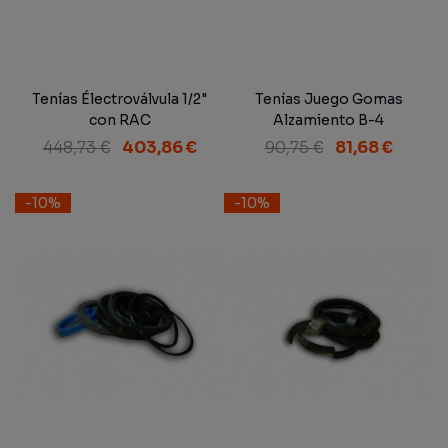
Tenías Électroválvula 1/2"
Tenías Juego Gomas
con RAC
Alzamiento B-4
448,73 €
403,86 €
90,75 €
81,68 €
-10%
-10%