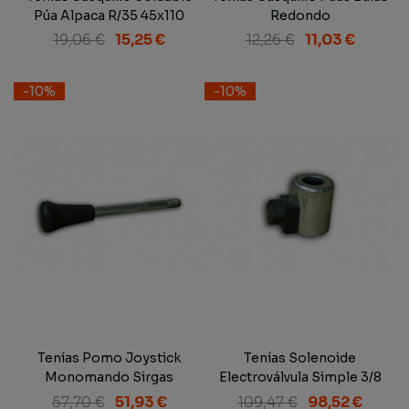
Púa Alpaca R/35 45x110
Redondo
19,06 €
15,25 €
12,26 €
11,03 €
-10%
-10%
Tenías Pomo Joystick
Tenías Solenoide
Monomando Sirgas
Electroválvula Simple 3/8
57,70 €
51,93 €
109,47 €
98,52 €