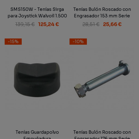
SMS150W - Tenías Sirga
Tenías Bulón Roscado con
para Joystick Walvoil 1.500
Engrasador 153 mm Serie
mm.
300
139,15 €
125,24 €
28,51 €
25,66 €
-15%
-10%
Tenías Guardapolvo
Tenías Bulón Roscado con
Empuñadura
Engrasador 176 mm Serie