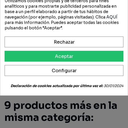
Utilizamos cookies propias y de terceros para fines
analíticos y para mostrarte publicidad personalizada en
base a un perfil elaborado a partir de tus hábitos de
navegación (por ejemplo, páginas visitadas). Clica
AQUÍ
para más información. Puedes aceptar todas las cookies
DESCRIPCIÓN
pulsando el botón “Aceptar”.
TERCER PUNTO GANCHO M36 CAT. 3
Rechazar
Aceptar
FICHA TÉCNICA
Configurar
OPINIONES (0)
Declaración de cookies actualizada por última vez el:
30/01/2024
9 productos más en la
misma categoría: