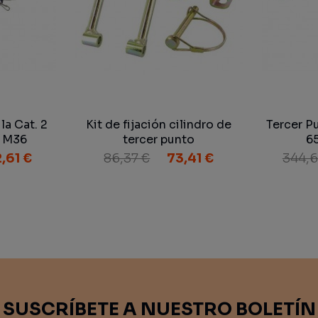
la Cat. 2
Kit de fijación cilindro de
Tercer P
 M36
tercer punto
6
,61 €
86,37 €
73,41 €
344,6
SUSCRÍBETE A NUESTRO BOLETÍN