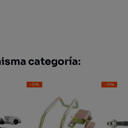
isma categoría:
-15%
-15%