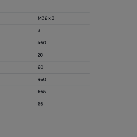
M36 x 3
3
460
28
60
960
665
66