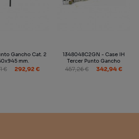
unto Gancho Cat. 2
1348048C2GN - Case IH
50x945 mm.
Tercer Punto Gancho
Categoría 2/3 Adaptable
1 €
292,92 €
457,26 €
342,94 €
Series MX-5000