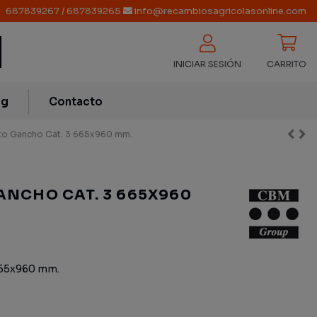
687839267
/
687839265
info@recambiosagricolasonline.com
INICIAR SESIÓN
CARRITO
og
Contacto
nto Gancho Cat. 3 665x960 mm.
ANCHO CAT. 3 665X960
665x960 mm.