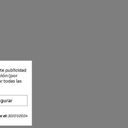
rte publicidad
ción (por
r todas las
gurar
 el:
30/01/2024