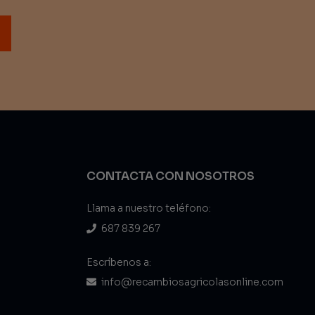
CONTACTA CON NOSOTROS
Llama a nuestro teléfono:
687 839 267
Escríbenos a:
info@recambiosagricolasonline.com