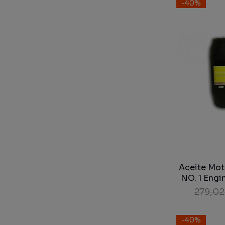
-40%
Aceite Mot
NO. 1 Engi
1121 SA
279,02
-40%