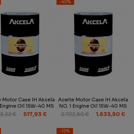
-40%
e Motor Case IH Akcela
Aceite Motor Case IH Akcela
 Engine Oil 15W-40 MS
NO. 1 Engine Oil 15W-40 MS
21 SAE 15W-40 60 L
1121 SAE 15W-40 200 L
3,22 €
517,93 €
2.722,50 €
1.633,50 €
-15%