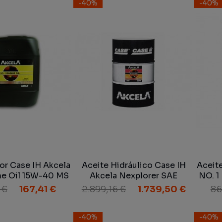
-40%
-40%
or Case IH Akcela
Aceite Hidráulico Case IH
Aceit
ne Oil 15W-40 MS
Akcela Nexplorer SAE
NO. 1
E 15W-40 20 L
10W/30 MAT 3525 200 L
11
 €
167,41 €
2.899,16 €
1.739,50 €
86
-40%
-40%