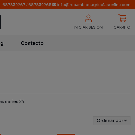
687839267
/
687839265
info@recambiosagricolasonline.com
INICIAR SESIÓN
CARRITO
og
Contacto
s series 24.
Ordenar por