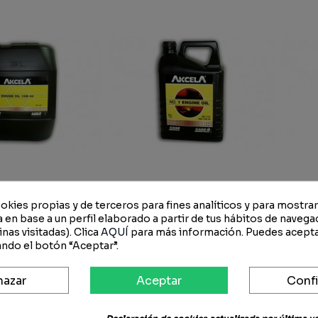
okies propias y de terceros para fines analíticos y para mostra
 en base a un perfil elaborado a partir de tus hábitos de navega
or Case IH Akcela
Aceite Motor Case IH Akcela
Acei
nas visitadas). Clica
AQUÍ
para más información. Puedes acepta
l 15W-40 (1722)
NO. 1 Engine Oil 15W-40
Ak
ndo el botón “Aceptar”.
SG MS 1120 20 L
(1763) MS 1121 SAE 15W-40 5
10
 €
155,94 €
78,34 €
47,01 €
29
L
hazar
Aceptar
Confi
-40%
-40%