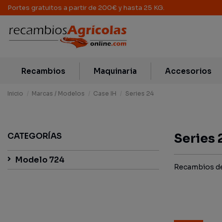
Portes gratuitos a partir de 200€ y hasta 25 KG.
Recambios
Maquinaria
Accesorios
Inicio
Marcas / Modelos
Case IH
Series 24
CATEGORÍAS
Series 
Modelo 724
Recambios de 