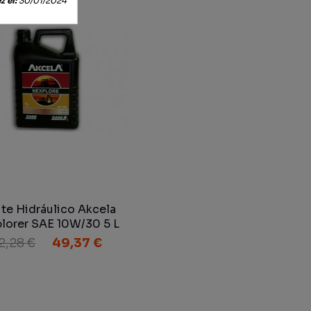
 el:
30/01/2024
te Hidráulico Akcela
lorer SAE 10W/30 5 L
(1751) MAT 3525
2,28 €
49,37 €