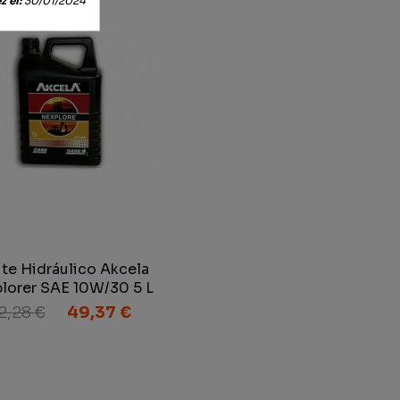
 el:
30/01/2024
te Hidráulico Akcela
lorer SAE 10W/30 5 L
(1751) MAT 3525
2,28 €
49,37 €