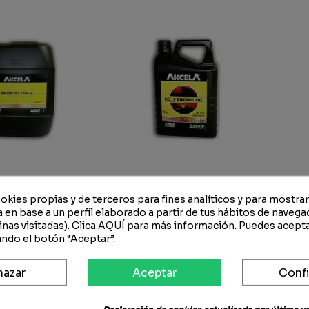
okies propias y de terceros para fines analíticos y para mostra
 en base a un perfil elaborado a partir de tus hábitos de navega
or Case IH Akcela
Aceite Motor Case IH Akcela
Acei
nas visitadas). Clica
AQUÍ
para más información. Puedes acepta
l 15W-40 (1722)
NO. 1 Engine Oil 15W-40
Ak
ndo el botón “Aceptar”.
SG MS 1120 20 L
(1763) MS 1121 SAE 15W-40 5
10
 €
155,94 €
78,34 €
47,01 €
29
L
hazar
Aceptar
Confi
-40%
-40%