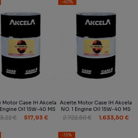
-40%
e Motor Case IH Akcela
Aceite Motor Case IH Akcela
 Engine Oil 15W-40 MS
NO. 1 Engine Oil 15W-40 MS
21 SAE 15W-40 60 L
1121 SAE 15W-40 200 L
3,22 €
517,93 €
2.722,50 €
1.633,50 €
-15%