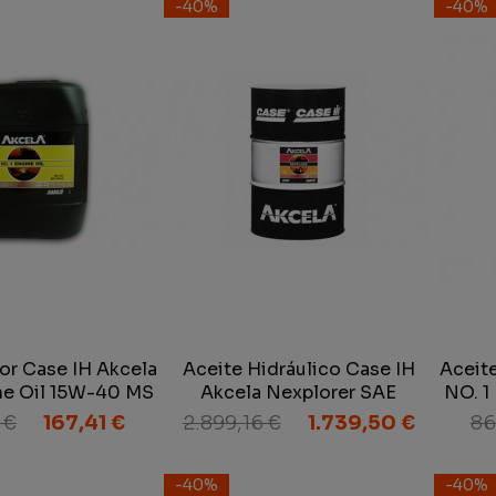
-40%
-40%
or Case IH Akcela
Aceite Hidráulico Case IH
Aceit
ne Oil 15W-40 MS
Akcela Nexplorer SAE
NO. 1
E 15W-40 20 L
10W/30 MAT 3525 200 L
11
 €
167,41 €
2.899,16 €
1.739,50 €
86
-40%
-40%