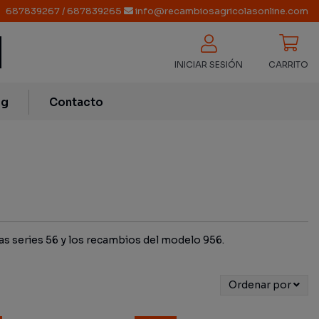
687839267
/
687839265
info@recambiosagricolasonline.com
INICIAR SESIÓN
CARRITO
og
Contacto
as series 56 y los recambios del modelo 956.
Ordenar por