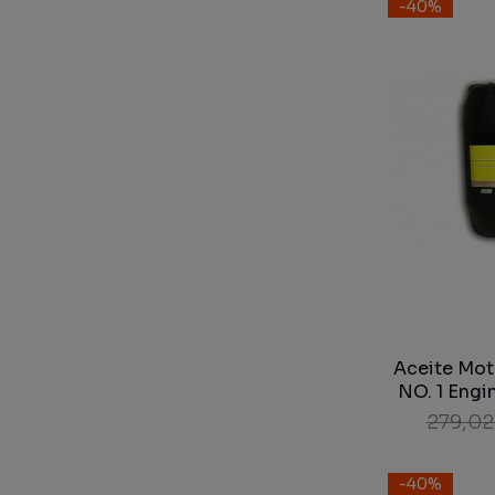
-40%
Aceite Mot
NO. 1 Engi
1121 SA
279,02
-40%