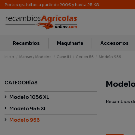
Portes gratuitos a partir de 200€ y hasta 25 KG.
Recambios
Maquinaria
Accesorios
Inicio
Marcas / Modelos
Case IH
Series 56
Modelo 956
CATEGORÍAS
Modelo
Modelo 1056 XL
Recambios de 
Modelo 956 XL
Modelo 956