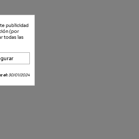
rte publicidad
ción (por
r todas las
gurar
 el:
30/01/2024