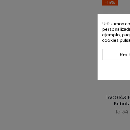
-15%
Utilizamos co
personalizada
ejemplo, pági
cookies pulsa
Rec
1A0014316
Kubota
15,34