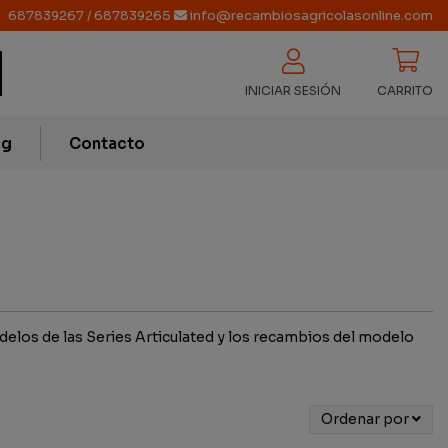
687839267
/
687839265
info@recambiosagricolasonline.com
INICIAR SESIÓN
CARRITO
og
Contacto
elos de las Series Articulated y los recambios del modelo
Ordenar por