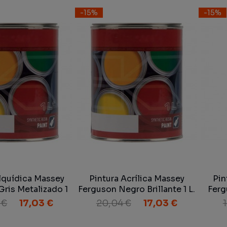
-15%
-15%
lquídica Massey
Pintura Acrílica Massey
Pin
Gris Metalizado 1
Ferguson Negro Brillante 1 L.
Ferg
L.
 €
17,03 €
20,04 €
17,03 €