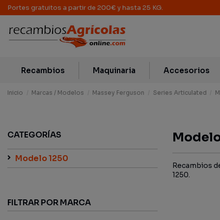
Portes gratuitos a partir de 200€ y hasta 25 KG.
Recambios
Maquinaria
Accesorios
Inicio
Marcas / Modelos
Massey Ferguson
Series Articulated
M
CATEGORÍAS
Modelo
Modelo 1250
Recambios de 
1250.
FILTRAR POR MARCA