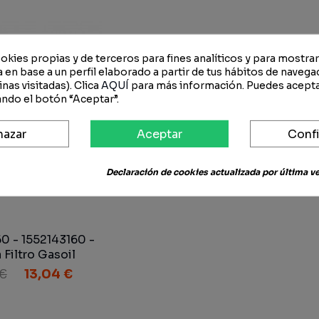
okies propias y de terceros para fines analíticos y para mostra
 en base a un perfil elaborado a partir de tus hábitos de navega
nas visitadas). Clica
AQUÍ
para más información. Puedes acepta
ndo el botón “Aceptar”.
hazar
Aceptar
Confi
Declaración de cookies actualizada por última vez
0 - 1552143160 -
 Filtro Gasoil
 €
13,04 €