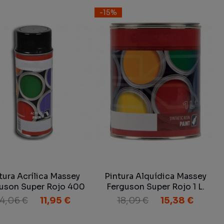
-15%
tura Acrílica Massey
Pintura Alquídica Massey
uson Super Rojo 400
Ferguson Super Rojo 1 L.
ml.
14,06 €
11,95 €
18,09 €
15,38 €