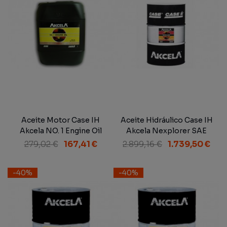
Aceite Motor Case IH
Aceite Hidráulico Case IH
Akcela NO. 1 Engine Oil
Akcela Nexplorer SAE
15W-40 MS 1121 SAE 15W-
10W/30 MAT 3525 200 L
279,02 €
167,41 €
2.899,16 €
1.739,50 €
40 20 L
-40%
-40%