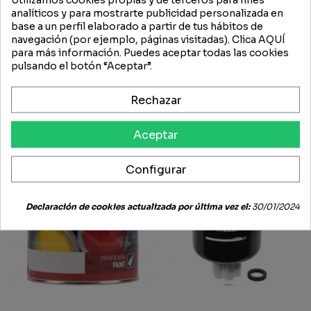
analíticos y para mostrarte publicidad personalizada en
base a un perfil elaborado a partir de tus hábitos de
navegación (por ejemplo, páginas visitadas). Clica
AQUÍ
para más información. Puedes aceptar todas las cookies
Aceite Hidráulico Case IH
cristal superior puerta
pulsando el botón “Aceptar”.
Akcela Nexplorer SAE
izquierda s/5000
10W/30 20 L MAT 3525
294,51 €
176,71 €
242,61 €
206,21 €
Rechazar
-15%
-20%
Aceptar
Configurar
Declaración de cookies actualizada por última vez el:
30/01/2024