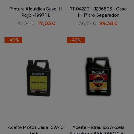
Pintura Alquídica Case IH
71104220 - J286503 - Case
Rojo -1997 1 L
IH Filtro Separador
Combustible Blindado
20,04 €
17,03 €
36,72 €
29,38 €
-40%
-40%
Aceite Motor Case 15W40
Aceite Hidráulico Akcela
IH 5 L
Nexplorer SAE 10W/30 5 L