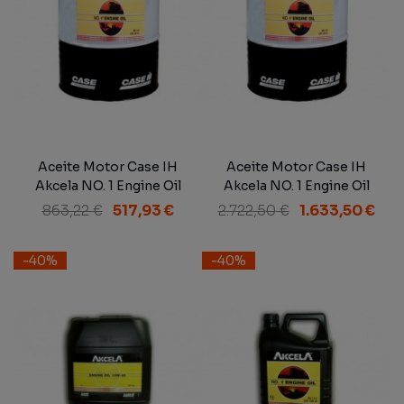
Aceite Motor Case IH
Aceite Motor Case IH
Akcela NO. 1 Engine Oil
Akcela NO. 1 Engine Oil
15W-40 MS 1121 SAE 15W-
15W-40 MS 1121 SAE 15W-
863,22 €
517,93 €
2.722,50 €
1.633,50 €
40 60 L
40 200 L
-40%
-40%