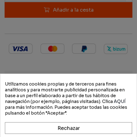
Añadir a la cesta
DESCRIPCIÓN
Utilizamos cookies propias y de terceros para fines
analíticos y para mostrarte publicidad personalizada en
base a un perfil elaborado a partir de tus hábitos de
DETALLES TÉCNICOS
navegación (por ejemplo, páginas visitadas). Clica
AQUÍ
Longitud de corte 50 cm
para más información. Puedes aceptar todas las cookies
Tensión nominal 10 V
pulsando el botón “Aceptar”.
Peso 2,1 kg
Nivel de presión sonora 80 dB(A)
Nivel de presión sonora (norma 2022) 82 dB(A)
Rechazar
Nivel de potencia acústica 90 dB(A) 1)